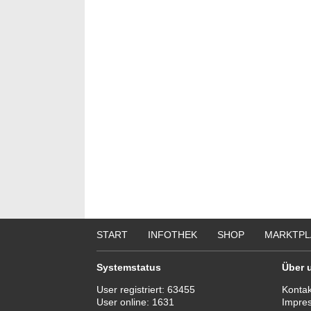
START
INFOTHEK
SHOP
MARKTPL
Systemstatus
Über 
User registriert:
63455
Kontak
User online:
1631
Impre