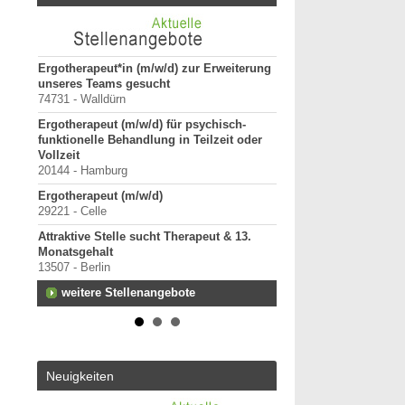
tz für
Ergotherapeut*in (m/w/d) zur Erweiterung
ErgoPraxis
unseres Teams gesucht
20000-29999 - Ahrensbu
74731 - Walldürn
Ergotherapeutische Pr
Ergotherapeut (m/w/d) für psychisch-
01.03.2027 zu verkaufe
funktionelle Behandlung in Teilzeit oder
10000-19999 - Berlin
Vollzeit
Starte als selbständig
20144 - Hamburg
in etablierter Praxeng
Ergotherapeut (m/w/d)
40000-49999 - Duisburg-
29221 - Celle
Praxisverkauf
Attraktive Stelle sucht Therapeut & 13.
70000-79999 - Raum Kar
Monatsgehalt
weitere Praxisanz
13507 - Berlin
weitere Stellenangebote
Neuigkeiten