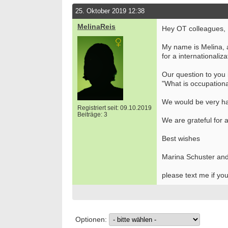
25. Oktober 2019 12:38
MelinaReis
Hey OT colleagues,
My name is Melina, a
for a internationaliza
Our question to you 
"What is occupationa
We would be very hap
Registriert seit: 09.10.2019
Beiträge: 3
We are grateful for 
Best wishes
Marina Schuster and
please text me if yo
Optionen: