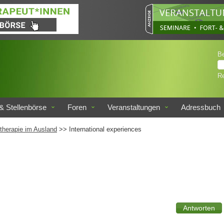
B
Re
& Stellenbörse
Foren
Veranstaltungen
Adressbuch
therapie im Ausland
>> International experiences