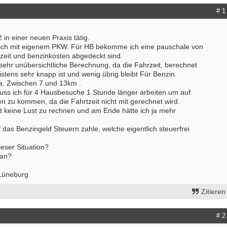
# 1
2 in einer neuen Praxis tätig.
ich mit eigenem PKW. Für HB bekomme ich eine pauschale von
tzeit und benzinkosten abgedeckt sind.
 sehr unübersichtliche Berechnung, da die Fahrzeit, berechnet
tens sehr knapp ist und wenig übrig bleibt Für Benzin.
a. Zwischen 7 und 13km .
uss ich für 4 Hausbesuche 1 Stunde länger arbeiten um auf
 zu kommen, da die Fahrtzeit nicht mit gerechnet wird.
t keine Lust zu rechnen und am Ende hätte ich ja mehr
f das Benzingeld Steuern zahle, welche eigentlich steuerfrei
ieser Situation?
 an?
Lüneburg
Zitieren
# 2