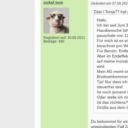
onkel tom
Geändert am 07.09.202
Zitat / Tonja77 hat
Hallo,
Ich bin seit Juni 
Hausbesuche fah
pauschale von 12
Registriert seit: 30.09.2021
Für mich ist es e
Beiträge: 490
berechnet pro We
Für Benzin. Entf
Aber im Endeffek
auf meine monats
wird.
Mein AG meint er
Bruttoeinkommen
Tja! Nur dass ich
steuerfrei sind.
Ist noch jemand i
Oder stelle ich m
Ist das rechtens?
Bewerbung um einen Praktikumsplatz für
Ergoth
Grüße aus dem 
September 2026
Kinder
Berlin/ Mitte
25996 
Du bekommst für ein
weitere Praktikumsgesuche
Ergoth
ungünstigsten Fall 
Verso