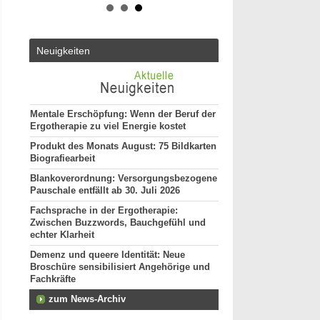
50931 - Köln
ut*in
Ergotherapeut (m/w/d)
Altersmedizin und Neu
Neuigkeiten
ES 22/2026
50931 - Köln
Ergotherapeut*in (m/w
unseres Teams gesuch
74731 - Walldürn
Mentale Erschöpfung: Wenn der Beruf der
Ergotherapie zu viel Energie kostet
Ergotherapeut (m/w/d) 
funktionelle Behandlun
Produkt des Monats August: 75 Bildkarten
Vollzeit
Biografiearbeit
20144 - Hamburg
Blankoverordnung: Versorgungsbezogene
Ergotherapeut (m/w/d)
Pauschale entfällt ab 30. Juli 2026
29221 - Celle
Fachsprache in der Ergotherapie:
Attraktive Stelle sucht
Zwischen Buzzwords, Bauchgefühl und
Monatsgehalt
echter Klarheit
13507 - Berlin
Demenz und queere Identität: Neue
weitere Stellenan
Broschüre sensibilisiert Angehörige und
Fachkräfte
zum News-Archiv