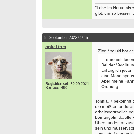
"Lebe im Heute als
gibt, um so besser fü
8. September 2022 09:15
onkel tom
Zitat / saluki hat g
... dennoch kenne 
Bei der Vergütun
anfänglich jeden
eine Monatspaus
Aber meine Fahrtze
Registriert seit: 30.09.2021
Ordnung. ...
Beiträge: 490
Tonnja77 bekommt do
die meißten anderen
arbeitsvertraglich ve
bemängeln, da alle 
Überstunden anzuse
sein und müssen/sol
angezeigt/angemelde