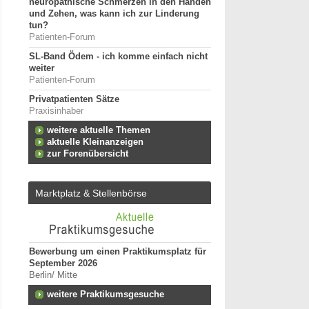
neuropathische Schmerzen in den Händen
und Zehen, was kann ich zur Linderung
tun?
Patienten-Forum
SL-Band Ödem - ich komme einfach nicht
weiter
Patienten-Forum
Privatpatienten Sätze
Praxisinhaber
weitere aktuelle Themen
aktuelle Kleinanzeigen
zur Forenübersicht
Marktplatz & Stellenbörse
Bewerbung um einen Praktikumsplatz für
Ergotherapeut:in (m/w
September 2026
Kindertherapie
Berlin/ Mitte
25996 - Wenningstedt
n zum
weitere Praktikumsgesuche
Ergotherapeut (m/w/d)
Versorgung ES 21/202