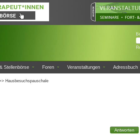
B
Re
& Stellenbörse
Foren
Veranstaltungen
Adressbuch
>> Hausbesuchspauschale