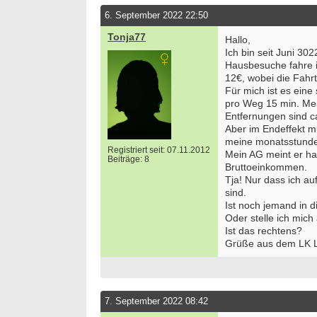
6. September 2022 22:50
Tonja77
Hallo,
Ich bin seit Juni 302
Hausbesuche fahre 
12€, wobei die Fahr
Für mich ist es eine
pro Weg 15 min. Meis
Entfernungen sind c
Aber im Endeffekt m
meine monatsstunden
Registriert seit: 07.11.2012
Mein AG meint er ha
Beiträge: 8
Bruttoeinkommen.
Tja! Nur dass ich au
sind.
Ist noch jemand in d
Oder stelle ich mich
Ist das rechtens?
Grüße aus dem LK 
7. September 2022 08:42