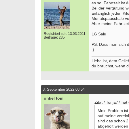
es so: Fahrtzeit ist A
Bei der Vergütung we
anfänglich jeden Ki
Monatspauschale vo
Aber meine Fahrtzeit 
Registriert seit: 13.03.2011
LG Salu
Beiträge: 235
PS: Dass man sich di
;)
Liebe ist, dem Gelie
du brauchst, wenn d
8. September 2022 08:54
onkel tom
Zitat / Tonja77 hat
Mein Problem ist
auf meine verein
sind das schon 2
abgeholt werden 