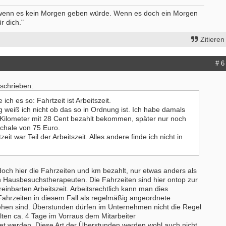
 wenn es kein Morgen geben würde. Wenn es doch ein Morgen
r dich."
Zitieren
# 6
eschrieben:
ich es so: Fahrtzeit ist Arbeitszeit.
g weiß ich nicht ob das so in Ordnung ist. Ich habe damals
 Kilometer mit 28 Cent bezahlt bekommen, später nur noch
chale von 75 Euro.
it war Teil der Arbeitszeit. Alles andere finde ich nicht in
ch hier die Fahrzeiten und km bezahlt, nur etwas anders als
 Hausbesuchstherapeuten. Die Fahrzeiten sind hier ontop zur
reinbarten Arbeitszeit. Arbeitsrechtlich kann man dies
Fahrzeiten in diesem Fall als regelmäßig angeordnete
hen sind. Überstunden dürfen im Unternehmen nicht die Regel
lten ca. 4 Tage im Vorraus dem Mitarbeiter
t werden. Diese Art der Überstunden werden wohl auch nicht