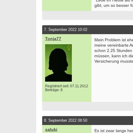
"Lebe im Heute als
gibt, um so besser fü
7. September 2022 10:02
Tonja77
Mein Problem ist eh
meine vereinbarte A
schon 2.25 Stunden 
müssen, kann ich die
Versicherung musste
Registriert seit: 07.11.2012
Beiträge: 8
8. September 2022 08:50
saluki
Es ist zwar lange he