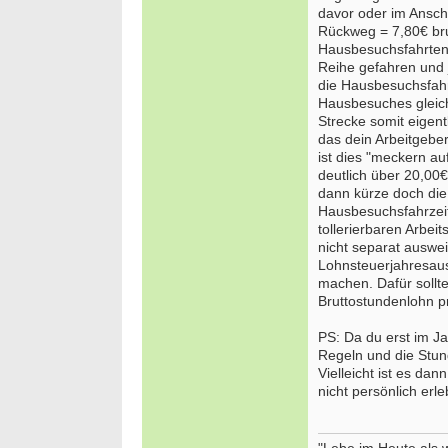
davor oder im Ansch
50931 
Rückweg = 7,80€ brut
Ergoth
Hausbesuchsfahrten 
Alters
Reihe gefahren und 
ES 22
die Hausbesuchsfahr
50931 
Hausbesuches gleich
Strecke somit eigen
Ergoth
unser
das dein Arbeitgebe
74731 
ist dies "meckern a
deutlich über 20,00€
Ergoth
dann kürze doch die 
funkti
Hausbesuchsfahrzeite
Vollze
tollerierbaren Arbei
20144 
nicht separat auswei
Ergoth
Lohnsteuerjahresaus
29221 
machen. Dafür sollt
Bruttostundenlohn 
Attrak
Monat
PS: Da du erst im Ja
13507 -
Regeln und die Stun
we
Vielleicht ist es da
nicht persönlich erle