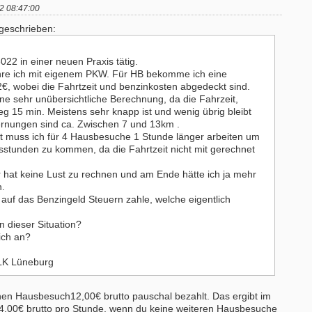
2 08:47:00
 geschrieben:
3022 in einer neuen Praxis tätig.
re ich mit eigenem PKW. Für HB bekomme ich eine
€, wobei die Fahrtzeit und benzinkosten abgedeckt sind.
ine sehr unübersichtliche Berechnung, da die Fahrzeit,
g 15 min. Meistens sehr knapp ist und wenig übrig bleibt
ernungen sind ca. Zwischen 7 und 13km .
t muss ich für 4 Hausbesuche 1 Stunde länger arbeiten um
stunden zu kommen, da die Fahrtzeit nicht mit gerechnet
 hat keine Lust zu rechnen und am Ende hätte ich ja mehr
.
 auf das Benzingeld Steuern zahle, welche eigentlich
n dieser Situation?
ich an?
erapeut:in (m/w/d) mit Schwerpunkt
ErgoPraxis
LK Lüneburg
therapie
20000-29999 - Ahrensburg
- Wenningstedt
Ergotherapeutische Praxis in Berli
en Hausbesuch12,00€ brutto pauschal bezahlt. Das ergibt im
erapeut (m/w/d) in der ambulanten
01.03.2027 zu verkaufen
24,00€ brutto pro Stunde, wenn du keine weiteren Hausbesuche
rgung ES 21/2026
10000-19999 - Berlin