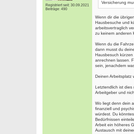
Versicherung mus
Registriert seit: 30.09.2021
Beiträge: 490
Wenn dir die übrigen
Hausbesuche und kür
arbeitsvertraglich v
zu keinem anderen K
Wenn du die Fahrzeit
dann musst du deine
Hausbesuch kürzen la
anrechnen lassen. Fi
sein, jenachdem was 
Deinen Arbeitsplatz
Letztendlich ist die
Arbeitgeber und nich
Wo liegt denn dein ak
finanziell und psyc
würdest. Du könntest
Bedürfnissen einteil
Arbeit ein höheres G
Austausch mit deinen