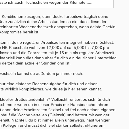
ste ich auch Hochschulen wegen der Kilometer.....
 Konditionen zusagen, dann deckel arbeitsvertraglich deine
ze zusätzlich deine Arbeitsstunden so ein, dass diese der
ereinbarten Wochenarbeitszeit entsprechen, wenn dein/e Chef/in
ompromiss bereit ist.
en in deine regulären Arbeitszeiten integriert haben möchtest,
 HB-Pauschale wohl von 12,00€ auf ca. 5,00€ bis 7,00€ pro
ssen und die Fahrzeiten mit je 15 min als reguläre Arbeitszeit
nanziell kann dies dann aber für dich ein deutlicher Unterschied
derzeit dein aktueller Stundenlohn ist.
 wechseln kannst du außerdem ja immer noch.
s nur eine einfache Rechenaufgabe für dich und deinen
ts wirklich kompliziertes, wie du es ja hier sehen kannst.
tueller Bruttostundenlohn? Vielleicht rentiert es sich für dich
hisch mehr wenn du in dieser Praxis nur Hausbesuche fahren
 dann deine Arbeitszeiten flexibel und frei nach deinen eigenen
en/auf die Woche verteilen (Gleitzeit) und hättest mit weniger
ehalt. Nachteil, du bist immer allein unterwegs, hast weniger
 Kollegen und musst dich viel stärker selbststrukturieren.