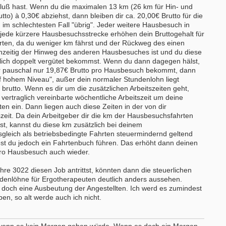
luß hast. Wenn du die maximalen 13 km (26 km für Hin- und
- Köln
Starte als selbständige Ergotherape
to) à 0,30€ abziehst, dann bleiben dir ca. 20,00€ Brutto für die
erapeut (m/w/d) Station
in etablierter Praxengemeinschaft
im schlechtesten Fall "übrig". Jeder weitere Hausbesuch in
medizin und Neurologie Weyertal
40000-49999 - Duisburg-Stadtmitte
jede kürzere Hausbesuchsstrecke erhöhen dein Bruttogehalt für
/2026
ten, da du weniger km fährst und der Rückweg des einen
Praxisverkauf
- Köln
zeitig der Hinweg des anderen Hausbesuches ist und du diese
70000-79999 - Raum Karlsruhe
tlich doppelt vergütet bekommst. Wenn du dann dagegen hälst,
erapeut*in (m/w/d) zur Erweiterung
weitere Praxisanzeigen
es Teams gesucht
r pauschal nur 19,87€ Brutto pro Hausbesuch bekommt, dann
- Walldürn
uf hohem Niveau", außer dein normaler Stundenlohn liegt
 brutto. Wenn es dir um die zusätzlichen Arbeitszeiten geht,
erapeut (m/w/d) für psychisch-
vertraglich vereinbarte wöchentliche Arbeitszeit um deine
onelle Behandlung in Teilzeit oder
n ein. Dann liegen auch diese Zeiten in der von dir
it
tszeit. Da dein Arbeitgeber dir die km der Hausbesuchsfahrten
- Hamburg
st, kannst du diese km zusätzlich bei deinem
erapeut (m/w/d)
gleich als betriebsbedingte Fahrten steuermindernd geltend
- Celle
est du jedoch ein Fahrtenbuch führen. Das erhöht dann deinen
pro Hausbesuch auch wieder.
tive Stelle sucht Therapeut & 13.
sgehalt
hre 3022 diesen Job antrittst, könnten dann die steuerlichen
 Berlin
denlöhne für Ergotherapeuten deutlich anders aussehen.
itere Stellenangebote
nn doch eine Ausbeutung der Angestellten. Ich werd es zumindest
ben, so alt werde auch ich nicht.