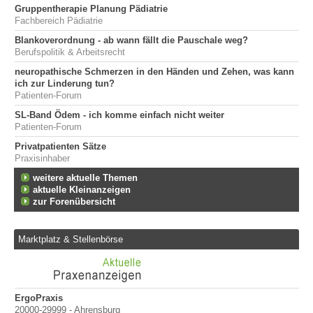
Gruppentherapie Planung Pädiatrie
Fachbereich Pädiatrie
Blankoverordnung - ab wann fällt die Pauschale weg?
Berufspolitik & Arbeitsrecht
neuropathische Schmerzen in den Händen und Zehen, was kann
ich zur Linderung tun?
Patienten-Forum
SL-Band Ödem - ich komme einfach nicht weiter
Patienten-Forum
Privatpatienten Sätze
Praxisinhaber
weitere aktuelle Themen
aktuelle Kleinanzeigen
zur Forenübersicht
Marktplatz & Stellenbörse
in
ErgoPraxis
Be
20000-29999 - Ahrensburg
Ber