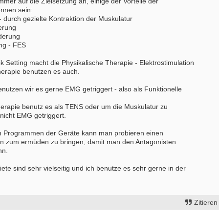
mmer auf die Zielsetzung an, einige der Vorteile der
önnen sein:
 - durch gezielte Kontraktion der Muskulatur
erung
derung
ng - FES
ik Setting macht die Physikalische Therapie - Elektrostimulation
therapie benutzen es auch.
enutzen wir es gerne EMG getriggert - also als Funktionelle
herapie benutz es als TENS oder um die Muskulatur zu
 nicht EMG getriggert.
n Programmen der Geräte kann man probieren einen
en zum ermüden zu bringen, damit man den Antagonisten
nn.
e sind sehr vielseitig und ich benutze es sehr gerne in der
Zitieren