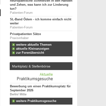
neuropathische Schmerzen in den Händen
und Zehen, was kann ich zur Linderung
tun?
Patienten-Forum
SL-Band Ödem - ich komme einfach nicht
weiter
Patienten-Forum
Privatpatienten Sätze
Praxisinhaber
weitere aktuelle Themen
aktuelle Kleinanzeigen
zur Forenübersicht
Marktplatz & Stellenbörse
Bewerbung um einen Praktikumsplatz für
Ergotherapeut:in (m/w
September 2026
Kindertherapie
Berlin/ Mitte
25996 - Wenningstedt
n zum
weitere Praktikumsgesuche
Ergotherapeut (m/w/d)
Versorgung ES 21/202