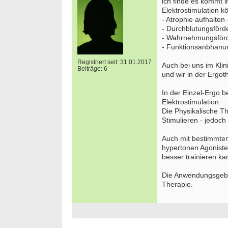
ich finde es kommt i
Elektrostimulation k
- Atrophie aufhalten
- Durchblutungsförd
- Wahrnehmungsför
- Funktionsanbhanu
Registriert seit: 31.01.2017
Auch bei uns im Klin
Beiträge: 6
und wir in der Ergo
In der Einzel-Ergo b
Elektrostimulation.
Die Physikalische T
Stimulieren - jedoch
Auch mit bestimmte
hypertonen Agonist
besser trainieren ka
Die Anwendungsgebiet
Therapie.