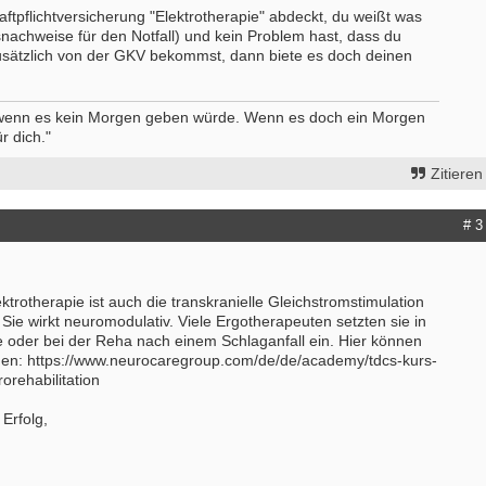
- Köln
tpflichtversicherung "Elektrotherapie" abdeckt, du weißt was
Starte als selbständige Ergotherape
snachweise für den Notfall) und kein Problem hast, dass du
erapeut (m/w/d) Station
in etablierter Praxengemeinschaft
usätzlich von der GKV bekommst, dann biete es doch deinen
medizin und Neurologie Weyertal
40000-49999 - Duisburg-Stadtmitte
/2026
Praxisverkauf
- Köln
70000-79999 - Raum Karlsruhe
 wenn es kein Morgen geben würde. Wenn es doch ein Morgen
erapeut*in (m/w/d) zur Erweiterung
r dich."
weitere Praxisanzeigen
es Teams gesucht
- Walldürn
Zitieren
erapeut (m/w/d) für psychisch-
onelle Behandlung in Teilzeit oder
# 3
it
- Hamburg
erapeut (m/w/d)
ektrotherapie ist auch die transkranielle Gleichstromstimulation
- Celle
Sie wirkt neuromodulativ. Viele Ergotherapeuten setzten sie in
tive Stelle sucht Therapeut & 13.
 oder bei der Reha nach einem Schlaganfall ein. Hier können
sgehalt
ilden: https://www.neurocaregroup.com/de/de/academy/tdcs-kurs-
 Berlin
rehabilitation
itere Stellenangebote
 Erfolg,