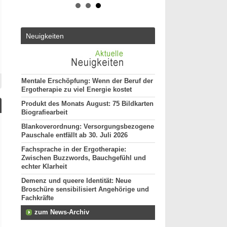
50931 - Köln
ut*in
Ergotherapeut (m/w/d)
Altersmedizin und Neu
Neuigkeiten
ES 22/2026
50931 - Köln
Ergotherapeut*in (m/w
unseres Teams gesuch
74731 - Walldürn
Mentale Erschöpfung: Wenn der Beruf der
Ergotherapie zu viel Energie kostet
Ergotherapeut (m/w/d) 
funktionelle Behandlun
Produkt des Monats August: 75 Bildkarten
Vollzeit
Biografiearbeit
20144 - Hamburg
Blankoverordnung: Versorgungsbezogene
Ergotherapeut (m/w/d)
Pauschale entfällt ab 30. Juli 2026
29221 - Celle
Fachsprache in der Ergotherapie:
Attraktive Stelle sucht
Zwischen Buzzwords, Bauchgefühl und
Monatsgehalt
echter Klarheit
13507 - Berlin
Demenz und queere Identität: Neue
weitere Stellenan
Broschüre sensibilisiert Angehörige und
Fachkräfte
zum News-Archiv