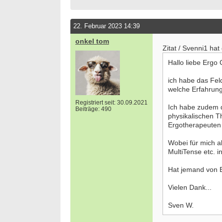
22. Februar 2023 14:39
onkel tom
Zitat / Svenni1 hat
Hallo liebe Ergo
ich habe das Fel
welche Erfahrung
Registriert seit: 30.09.2021
Ich habe zudem di
Beiträge: 490
physikalischen Th
Ergotherapeuten 
Wobei für mich a
MultiTense etc. i
Hat jemand von E
Bewerbung um einen Praktikumsplatz für
Ergoth
Vielen Dank...
September 2026
Kinder
Berlin/ Mitte
25996 
Sven W.
weitere Praktikumsgesuche
Ergoth
Verso