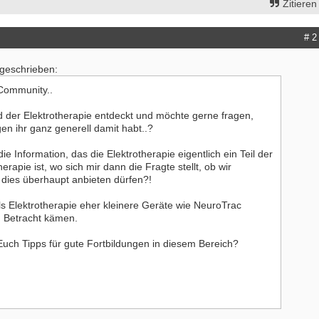
Zitieren
# 2
 geschrieben:
 Community..
d der Elektrotherapie entdeckt und möchte gerne fragen,
en ihr ganz generell damit habt..?
e Information, das die Elektrotherapie eigentlich ein Teil der
erapie ist, wo sich mir dann die Fragte stellt, ob wir
dies überhaupt anbieten dürfen?!
ls Elektrotherapie eher kleinere Geräte wie NeuroTrac
n Betracht kämen.
uch Tipps für gute Fortbildungen in diesem Bereich?
erapeut:in (m/w/d) mit Schwerpunkt
ErgoPraxis
therapie
20000-29999 - Ahrensburg
- Wenningstedt
Ergotherapeutische Praxis in Berli
erapeut (m/w/d) in der ambulanten
01.03.2027 zu verkaufen
rgung ES 21/2026
10000-19999 - Berlin