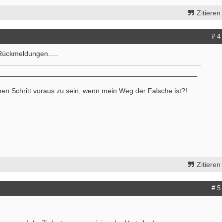
Zitieren
# 4
Rückmeldungen.....
__________________________________________________
nen Schritt voraus zu sein, wenn mein Weg der Falsche ist?!
Zitieren
# 5