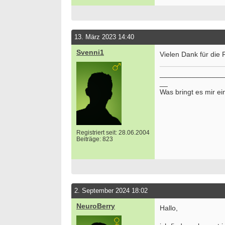
13. März 2023 14:40
Svenni1
Vielen Dank für die 
________________
__
Was bringt es mir ei
Registriert seit: 28.06.2004
Beiträge: 823
2. September 2024 18:02
NeuroBerry
Hallo,