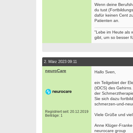
50931 
Wenn deine Berufshaf
du tust (Fortbildung
Ergoth
dafür keinen Cent z
Alters
Patienten an.
ES 22
50931 
"Lebe im Heute als
Ergoth
gibt, um so besser fü
unser
74731 
Ergoth
funkti
2. März 2023 09:11
Vollze
20144 
neuroCare
Hallo Sven,
Ergoth
ein Teilgebiet der El
29221 
(tDCS) des Gehirns. 
Attrak
der Schmerztherapie
Monat
Sie sich dazu fortb
13507 -
schmerzen-und-neuro
we
Registriert seit: 20.12.2019
Viele Grüße und viel
Beiträge: 1
Anne Klüger-Franke
neurocare group