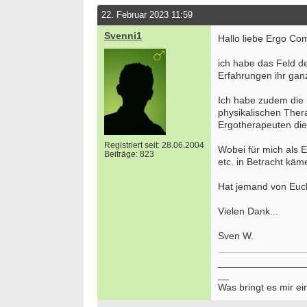
22. Februar 2023 11:59
Svenni1
Hallo liebe Ergo Co
ich habe das Feld d
Erfahrungen ihr ganz
Ich habe zudem die I
physikalischen Therap
Ergotherapeuten die
Registriert seit: 28.06.2004
Wobei für mich als E
Beiträge: 823
etc. in Betracht käm
Hat jemand von Euch
Vielen Dank...
Sven W.
________________
__
Was bringt es mir ei