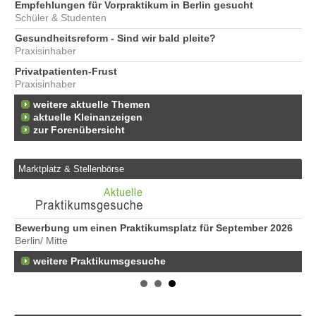
Empfehlungen für Vorpraktikum in Berlin gesucht
Schüler & Studenten
Gesundheitsreform - Sind wir bald pleite?
Praxisinhaber
Privatpatienten-Frust
Praxisinhaber
weitere aktuelle Themen
aktuelle Kleinanzeigen
zur Forenübersicht
Marktplatz & Stellenbörse
Bewerbung um einen Praktikumsplatz für September 2026
Er
Berlin/ Mitte
29
weitere Praktikumsgesuche
Ko
46
🟢
Er