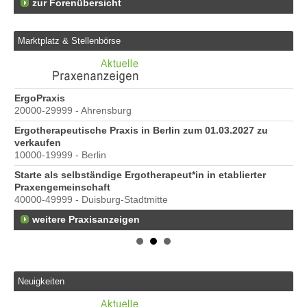
zur Forenübersicht
Marktplatz & Stellenbörse
ErgoPraxis
Be
20000-29999 - Ahrensburg
Ber
Ergotherapeutische Praxis in Berlin zum 01.03.2027 zu
e
verkaufen
10000-19999 - Berlin
Starte als selbständige Ergotherapeut*in in etablierter
Praxengemeinschaft
40000-49999 - Duisburg-Stadtmitte
weitere Praxisanzeigen
Neuigkeiten