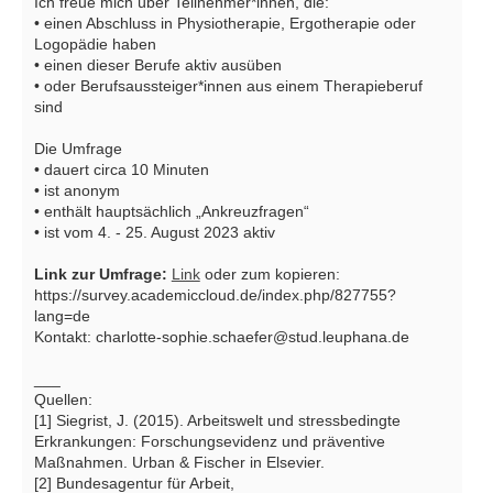
Ich freue mich über Teilnehmer*innen, die:
• einen Abschluss in Physiotherapie, Ergotherapie oder
Logopädie haben
• einen dieser Berufe aktiv ausüben
• oder Berufsaussteiger*innen aus einem Therapieberuf
sind
Die Umfrage
• dauert circa 10 Minuten
• ist anonym
• enthält hauptsächlich „Ankreuzfragen“
• ist vom 4. - 25. August 2023 aktiv
Link zur Umfrage:
Link
oder zum kopieren:
https://survey.academiccloud.de/index.php/827755?
lang=de
Kontakt: charlotte-sophie.schaefer@stud.leuphana.de
___
Quellen:
[1] Siegrist, J. (2015). Arbeitswelt und stressbedingte
Erkrankungen: Forschungsevidenz und präventive
Maßnahmen. Urban & Fischer in Elsevier.
[2] Bundesagentur für Arbeit,