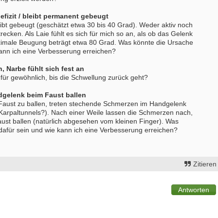
Bewerbung um einen Praktikumspla
September 2026
efizit / bleibt permanent gebeugt
Berlin/ Mitte
ibt gebeugt (geschätzt etwa 30 bis 40 Grad). Weder aktiv noch
weitere Praktikumsgesuche
recken. Als Laie fühlt es sich für mich so an, als ob das Gelenk
maximale Beugung beträgt etwa 80 Grad. Was könnte die Ursache
kann ich eine Verbesserung erreichen?
, Narbe fühlt sich fest an
für gewöhnlich, bis die Schwellung zurück geht?
gelenk beim Faust ballen
Faust zu ballen, treten stechende Schmerzen im Handgelenk
 Karpaltunnels?). Nach einer Weile lassen die Schmerzen nach,
aust ballen (natürlich abgesehen vom kleinen Finger). Was
dafür sein und wie kann ich eine Verbesserung erreichen?
Zitieren