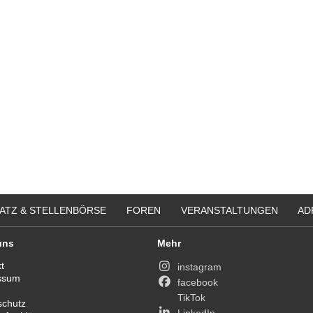
ATZ & STELLENBÖRSE
FOREN
VERANSTALTUNGEN
AD
uns
Mehr
t
instagram
ssum
facebook
TikTok
schutz