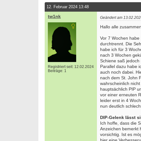
12. Februar 2024 13:48
tw1nk
Geändert am 13.02.202
Hallo alle zusammen
Vor 7 Wochen habe ic
durchtrennt. Die Se
habe ich für 3 Woche
nach 3 Wochen gekü
Schiene saß jedoch s
Parallel dazu habe 
Registriert seit: 12.02.2024
Beiträge: 1
auch noch dabei. Hi
nach dem St. John P
wahrscheinlich nicht
hauptsächlich PIP u
vor einer erneuten 
leider erst in 4 Wo
nun deutlich schlecht
DIP-Gelenk lässt si
Ich hoffe, dass die 
Anzeichen bemerkt ha
vorsichtig. Ist es m
hier eine Verbesser