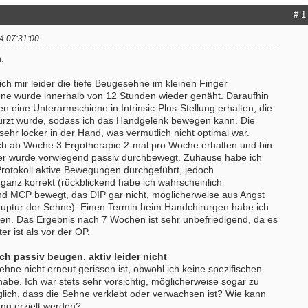
# 1
4 07:31:00
.
h mir leider die tiefe Beugesehne im kleinen Finger
hne wurde innerhalb von 12 Stunden wieder genäht. Daraufhin
n eine Unterarmschiene in Intrinsic-Plus-Stellung erhalten, die
rzt wurde, sodass ich das Handgelenk bewegen kann. Die
ehr locker in der Hand, was vermutlich nicht optimal war.
ich ab Woche 3 Ergotherapie 2-mal pro Woche erhalten und bin
er wurde vorwiegend passiv durchbewegt. Zuhause habe ich
rotokoll aktive Bewegungen durchgeführt, jedoch
 ganz korrekt (rückblickend habe ich wahrscheinlich
nd MCP bewegt, das DIP gar nicht, möglicherweise aus Angst
Ruptur der Sehne). Einen Termin beim Handchirurgen habe ich
chen. Das Ergebnis nach 7 Wochen ist sehr unbefriedigend, da es
er ist als vor der OP.
ch passiv beugen, aktiv leider nicht
Sehne nicht erneut gerissen ist, obwohl ich keine spezifischen
be. Ich war stets sehr vorsichtig, möglicherweise sogar zu
öglich, dass die Sehne verklebt oder verwachsen ist? Wie kann
ung erzielt werden?