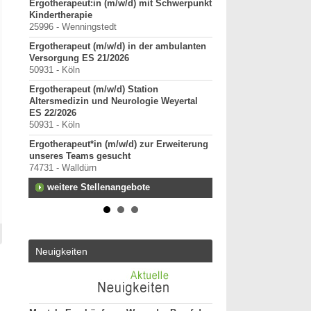
tz für
Ergotherapeut:in (m/w/d) mit Schwerpunkt
ErgoPraxis
Kindertherapie
20000-29999 - Ahrensbu
25996 - Wenningstedt
Ergotherapeutische Pr
Ergotherapeut (m/w/d) in der ambulanten
01.03.2027 zu verkaufe
Versorgung ES 21/2026
10000-19999 - Berlin
50931 - Köln
Starte als selbständig
Ergotherapeut (m/w/d) Station
in etablierter Praxeng
Altersmedizin und Neurologie Weyertal
40000-49999 - Duisburg-
ES 22/2026
Praxisverkauf
50931 - Köln
70000-79999 - Raum Kar
Ergotherapeut*in (m/w/d) zur Erweiterung
weitere Praxisanz
unseres Teams gesucht
74731 - Walldürn
weitere Stellenangebote
Neuigkeiten