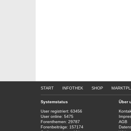
START
INFOTHEK
SHOP
MARKTPL
Systemstatus
Über 
User registriert:
63456
Kontak
User online:
5475
Impre
Forenthemen:
29787
AGB
Forenbeiträge:
157174
Daten