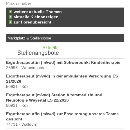
Praxisinhaber
weitere aktuelle Themen
aktuelle Kleinanzeigen
zur Forenübersicht
Marktplatz & Stellenbörse
6
Ergotherapeut:in (m/w/d) mit Schwerpunkt Kindertherapie
Er
25996 - Wenningstedt
20
Ergotherapeut (m/w/d) in der ambulanten Versorgung ES
Er
21/2026
ve
50931 - Köln
10
Ergotherapeut (m/w/d) Station Altersmedizin und
St
Neurologie Weyertal ES 22/2026
Pr
50931 - Köln
40
Ergotherapeut*in (m/w/d) zur Erweiterung unseres Teams
Pr
gesucht
70
74731 - Walldürn