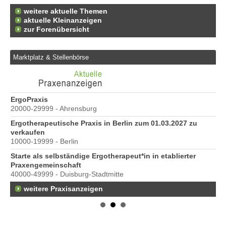
weitere aktuelle Themen
aktuelle Kleinanzeigen
zur Forenübersicht
Marktplatz & Stellenbörse
ErgoPraxis
Be
20000-29999 - Ahrensburg
Ber
Ergotherapeutische Praxis in Berlin zum 01.03.2027 zu
e
verkaufen
10000-19999 - Berlin
Starte als selbständige Ergotherapeut*in in etablierter
Praxengemeinschaft
40000-49999 - Duisburg-Stadtmitte
weitere Praxisanzeigen