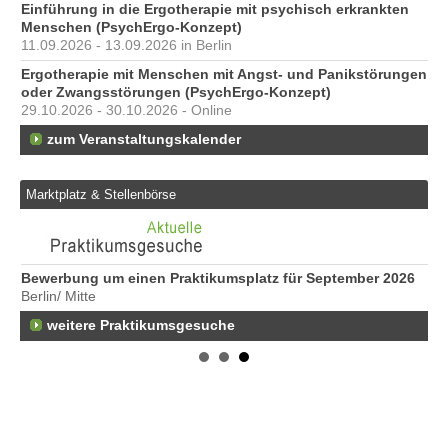
Einführung in die Ergotherapie mit psychisch erkrankten
Menschen (PsychErgo-Konzept)
11.09.2026 - 13.09.2026 in Berlin
Ergotherapie mit Menschen mit Angst- und Panikstörungen
oder Zwangsstörungen (PsychErgo-Konzept)
29.10.2026 - 30.10.2026 - Online
zum Veranstaltungskalender
Marktplatz & Stellenbörse
Bewerbung um einen Praktikumsplatz für September 2026
We
Berlin/ Mitte
Er
22
weitere Praktikumsgesuche
Er
25
Er
21
50