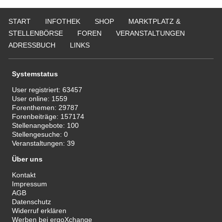
Er
Ne
START
INFOTHEK
SHOP
MARKTPLATZ &
50
STELLENBÖRSE
FOREN
VERANSTALTUNGEN
Er
ADRESSBUCH
LINKS
ge
74
Er
Systemstatus
Be
20
User registriert:
63457
User online:
1559
Er
Forenthemen:
29787
29
Forenbeiträge:
157174
Stellenangebote:
100
Stellengesuche:
0
Veranstaltungen:
39
Über uns
Kontakt
Impressum
AGB
Datenschutz
Widerruf erklären
Werben bei ergoXchange