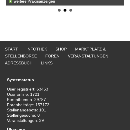
weitere Praxisanzeigen
START
INFOTHEK
SHOP
MARKTPLATZ &
STELLENBÖRSE
FOREN
VERANSTALTUNGEN
ADRESSBUCH
LINKS
Systemstatus
User registriert:
63453
User online:
1721
Forenthemen:
29787
Forenbeiträge:
157172
Stellenangebote:
101
Stellengesuche:
0
Veranstaltungen:
39
Über uns