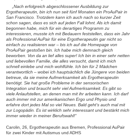
„Nach erfolgreich abgeschlossener Ausbildung zur
Ergotherapeutin, bin ich nun seit fünf Monaten ein ProAuPair in
San Francisco. Trotzdem kann ich auch nach so kurzer Zeit
schon sagen, dass es sich auf jeden Fall lohnt. Als ich damit
begonnen habe, mich für ein derartiges Programm zu
interessieren, musste ich mit Bedauern feststellen, dass ein Jahr
als Professional AuPair für eine Ergotherapeutin gar nicht so
einfach zu realisieren war – bis ich auf die Homepage von
ProAuPair gestoßen bin. Ich habe mich demnach gleich
beworben. Von da an lief alles super! Ich bin in einer sehr netten
und liebevollen Familie, die alles versucht, damit ich mich
schnell einlebe und mich wohlfühle. Ich bin für 2 Mädchen
verantwortlich – wobei ich hauptsächlich die Jüngere von beiden
betreue, da sie meine Aufmerksamkeit als Ergotherapeutin
benötigt. Sie hat große Probleme in der sensorischen
Integration und braucht sehr viel Aufmerksamkeit. Es gibt so
viele Anlaufstellen, an denen man mit ihr arbeiten kann. Ich darf
auch immer mit zur amerikanischen Ergo und Physio und
erfahre dort jedes Mal so viel Neues. Bald geht’s auch mal mit
zur Logopädin. Es ist wirklich sehr interessant und bestärkt mich
immer wieder in meiner Berufswahl!“
Carolin, 26, Ergotherapeutin aus Bremen, Professional AuPair
für zwei Kinder mit Autismus und ADHS