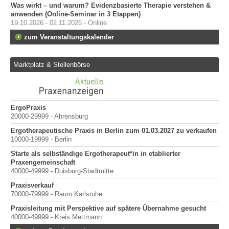
Was wirkt – und warum? Evidenzbasierte Therapie verstehen &
anwenden (Online-Seminar in 3 Etappen)
19.10.2026 - 02.11.2026 - Online
zum Veranstaltungskalender
Marktplatz & Stellenbörse
ErgoPraxis
Be
20000-29999 - Ahrensburg
Ber
Ergotherapeutische Praxis in Berlin zum 01.03.2027 zu verkaufen
10000-19999 - Berlin
Starte als selbständige Ergotherapeut*in in etablierter
Praxengemeinschaft
40000-49999 - Duisburg-Stadtmitte
Praxisverkauf
70000-79999 - Raum Karlsruhe
Praxisleitung mit Perspektive auf spätere Übernahme gesucht
40000-49999 - Kreis Mettmann