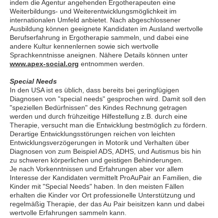
indem die Agentur angehenden Ergotherapeuten eine
Weiterbildungs- und Weiterentwicklungsmöglichkeit im
internationalen Umfeld anbietet. Nach abgeschlossener
Ausbildung können geeignete Kandidaten im Ausland wertvolle
Berufserfahrung in Ergotherapie sammeln, und dabei eine
andere Kultur kennenlernen sowie sich wertvolle
Sprachkenntnisse aneignen. Nähere Details können unter
www.apex-social.org
entnommen werden.
Special Needs
In den USA ist es üblich, dass bereits bei geringfügigen
Diagnosen von "special needs" gesprochen wird. Damit soll den
"speziellen Bedürfnissen" des Kindes Rechnung getragen
werden und durch frühzeitige Hilfestellung z.B. durch eine
Therapie, versucht man die Entwicklung bestmöglich zu fördern.
Derartige Entwicklungsstörungen reichen von leichten
Entwicklungsverzögerungen in Motorik und Verhalten über
Diagnosen von zum Beispiel ADS, ADHS, und Autismus bis hin
zu schweren körperlichen und geistigen Behinderungen.
Je nach Vorkenntnissen und Erfahrungen aber vor allem
Interesse der Kandidaten vermittelt ProAuPair an Familien, die
Kinder mit "Special Needs" haben. In den meisten Fällen
erhalten die Kinder vor Ort professionelle Unterstützung und
regelmäßig Therapie, der das Au Pair beisitzen kann und dabei
wertvolle Erfahrungen sammeln kann.