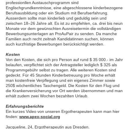
professionllen Austauschprogramm sind
Englischgrundkenntnisse, eine abgeschlossene kinderbezogene
Berufsausbildung oder ein Studium mit Berufserfahrung.
Ausserdem sollte man kinderlieb und geduldig sein und
zwischen 18–26 Jahre alt. Es ist zu empfehlen, ca. drei bis neun
Monate vor dem gewünschten Ausreisetermin die vollständigen
Bewerbungsunterlagen an ProAuPair zu senden. Da manche
Familien auch recht zeitnah Kandidatinnen suchen, können
auch kurzfristige Bewerbungen berücksichtigt werden.
Kosten
Von den Kosten, die sich pro Person auf rund $ 35 000.- im Jahr
belaufen, verpflichtet sich der Antragsteller lediglich $ 325 als
Programmgebühr selbst zu tragen. Alle weiteren Kosten sind
gedeckt. Für 45 Stunden Kinderbetreuung pro Woche erhält
man kostenfreie Verpflegung und ein eigenes Zimmer sowie
250$ wöchentliches Taschengeld. Die Kosten für den Flug und
die Krankenversicherung vor Ort werden übernommen und man
erhält zudem zwei Wochen bezahlten Urlaub.
Erfahrungsberichte
Ein kurzes Video von unseren Ergotherapeuten kann man hier
finden:
www.apex-social.org
Jacqueline, 24, Ergotherapeutin aus Dresden.