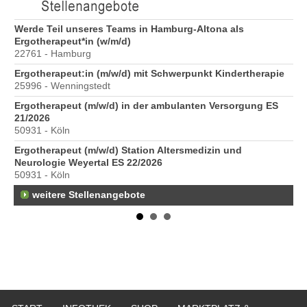
6
Werde Teil unseres Teams in Hamburg-Altona als
Er
Ergotherapeut*in (w/m/d)
20
22761 - Hamburg
Er
Ergotherapeut:in (m/w/d) mit Schwerpunkt Kindertherapie
ve
25996 - Wenningstedt
10
Ergotherapeut (m/w/d) in der ambulanten Versorgung ES
St
21/2026
Pr
50931 - Köln
40
Ergotherapeut (m/w/d) Station Altersmedizin und
Neurologie Weyertal ES 22/2026
50931 - Köln
weitere Stellenangebote