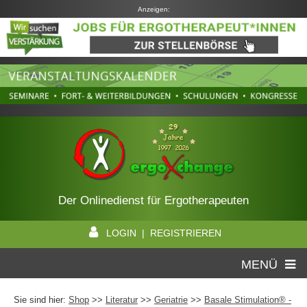
Anzeigen:
Der Onlinedienst für Ergotherapeuten
LOGIN | REGISTRIEREN
MENÜ
Sie sind hier:
Shop
>>
Literatur
>>
Geriatrie
>>
Basale Stimulation® -