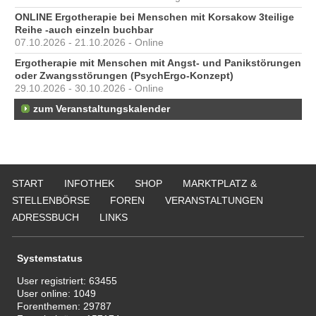
ONLINE Ergotherapie bei Menschen mit Korsakow 3teilige
Reihe -auch einzeln buchbar
07.10.2026 - 21.10.2026 - Online
Ergotherapie mit Menschen mit Angst- und Panikstörungen
oder Zwangsstörungen (PsychErgo-Konzept)
29.10.2026 - 30.10.2026 - Online
zum Veranstaltungskalender
START
INFOTHEK
SHOP
MARKTPLATZ &
STELLENBÖRSE
FOREN
VERANSTALTUNGEN
ADRESSBUCH
LINKS
Systemstatus
User registriert:
63455
User online:
1049
Forenthemen:
29787