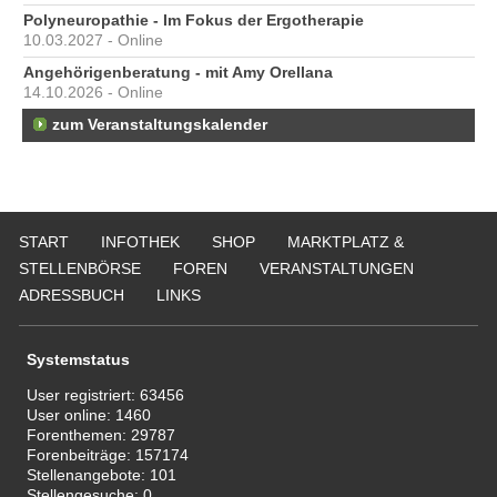
Polyneuropathie - Im Fokus der Ergotherapie
10.03.2027 - Online
Angehörigenberatung - mit Amy Orellana
14.10.2026 - Online
zum Veranstaltungskalender
START
INFOTHEK
SHOP
MARKTPLATZ &
STELLENBÖRSE
FOREN
VERANSTALTUNGEN
ADRESSBUCH
LINKS
Systemstatus
User registriert:
63456
User online:
1460
Forenthemen:
29787
Forenbeiträge:
157174
Stellenangebote:
101
Stellengesuche:
0