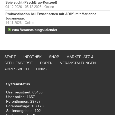
Spielsucht (PsychErgo-Konzept)
04.12.2026 - 05.12.2026 - Online
Prokrastination bei Erwachsenen mit ADHS mit Marianne
Jouanneaux
14.11.2026 - Online
zum Veranstaltungskalender
START
INFOTHEK
SHOP
MARKTPLATZ &
STELLENBÖRSE
FOREN
VERANSTALTUNGEN
ADRESSBUCH
LINKS
Systemstatus
User registriert:
63455
User online:
1657
Forenthemen:
29787
Forenbeiträge:
157173
Stellenangebote:
102