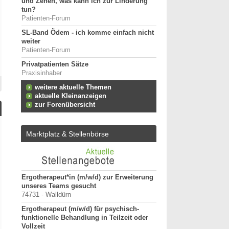
und Zehen, was kann ich zur Linderung
tun?
Patienten-Forum
SL-Band Ödem - ich komme einfach nicht
weiter
Patienten-Forum
Privatpatienten Sätze
Praxisinhaber
weitere aktuelle Themen
aktuelle Kleinanzeigen
zur Forenübersicht
Marktplatz & Stellenbörse
tz für
Ergotherapeut*in (m/w/d) zur Erweiterung
ErgoPraxis
unseres Teams gesucht
20000-29999 - Ahrensbu
74731 - Walldürn
Ergotherapeutische Pr
Ergotherapeut (m/w/d) für psychisch-
01.03.2027 zu verkaufe
funktionelle Behandlung in Teilzeit oder
10000-19999 - Berlin
Vollzeit