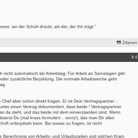
ser, wo der Schuh drückt, als der, der ihn trägt."
Zitieren
# 4
h nicht automatisch als Arbeitstag. Für Arbeit an Samstagen gibt
h oder zusätzliche Bezahlung. Die normale Arbeitswoche geht
tag.
Chef aber schon direkt fragen. Er ist Dein Vertragspartner -
 unter einen Vertrag dokumentiert, dass beide ! Vertragspartner
s da steht, und das beide mit dem einverstanden sind. Wenn
lisierst Du (mal krass formuliert... sorry!), das man Dir alles
hrift unterjubeln kann. Bei sowas zu fragen, ist nicht
 die Berechnung von Arbeits- und Urlaubszeiten und solchen Kram