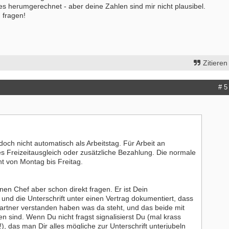
es herumgerechnet - aber deine Zahlen sind mir nicht plausibel.
 fragen!
Zitieren
# 5
doch nicht automatisch als Arbeitstag. Für Arbeit an
s Freizeitausgleich oder zusätzliche Bezahlung. Die normale
t von Montag bis Freitag.
nen Chef aber schon direkt fragen. Er ist Dein
 und die Unterschrift unter einen Vertrag dokumentiert, dass
partner verstanden haben was da steht, und das beide mit
n sind. Wenn Du nicht fragst signalisierst Du (mal krass
y!), das man Dir alles mögliche zur Unterschrift unterjubeln