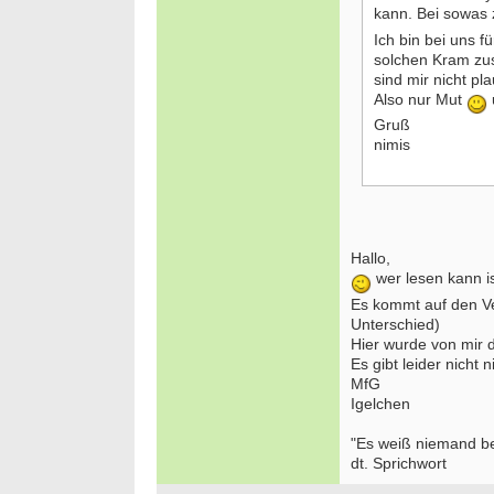
kann. Bei sowas z
Ich bin bei uns 
solchen Kram zus
sind mir nicht pla
Also nur Mut
Gruß
nimis
Hallo,
wer lesen kann ist
Es kommt auf den Ve
Unterschied)
Hier wurde von mir d
Es gibt leider nicht
MfG
Igelchen
"Es weiß niemand bes
dt. Sprichwort