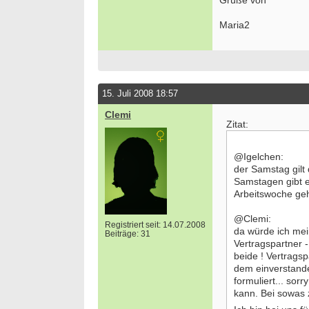
Grüße von
Maria2
15. Juli 2008 18:57
Clemi
Zitat:
@Igelchen:
der Samstag gilt 
Samstagen gibt e
Arbeitswoche geh
@Clemi:
Registriert seit: 14.07.2008
da würde ich mei
Beiträge: 31
Vertragspartner -
beide ! Vertrags
dem einverstande
formuliert... sorr
kann. Bei sowas z