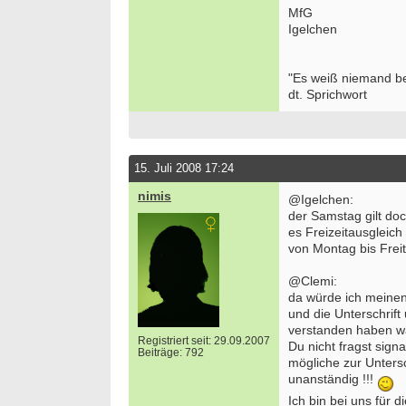
MfG
Igelchen
"Es weiß niemand bes
dt. Sprichwort
15. Juli 2008 17:24
nimis
@Igelchen:
der Samstag gilt doc
es Freizeitausgleic
von Montag bis Frei
@Clemi:
da würde ich meinen 
und die Unterschrift
verstanden haben wa
Registriert seit: 29.09.2007
Du nicht fragst signa
Beiträge: 792
mögliche zur Untersc
unanständig !!!
Ich bin bei uns für