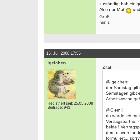
zuständig, hab einig
Also nur Mut
und
Gruß
nimis
15. Juli 2008 17:55
Igelchen
Zitat:
@Igelchen:
der Samstag gilt 
Samstagen gibt e
Arbeitswoche geh
Registriert seit: 25.05.2008
Beiträge: 943
@Clemi:
da würde ich mei
Vertragspartner -
beide ! Vertrags
dem einverstande
formuliert... sorr