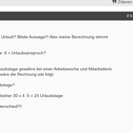
Zitieren
# 6
el Urlaub? Blöde Aussage!!! Also meine Berechnung stimmt
ge :6 = Urlaubsanspruch?
laubstage gewähre bei einer Arbeitswoche und Mitarbeiterin
äre die Rechnung wie folgt:
ubstage?
isher 30 x 4 :5 = 24 Urlaubstage
erschied!!!!