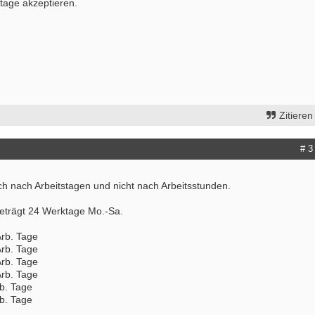
tage akzeptieren.
Zitieren
# 3
ich nach Arbeitstagen und nicht nach Arbeitsstunden.
eträgt 24 Werktage Mo.-Sa.
rb. Tage
Bewerbung um einen Praktikumspla
rb. Tage
September 2026
rb. Tage
Berlin/ Mitte
rb. Tage
b. Tage
weitere Praktikumsgesuche
b. Tage