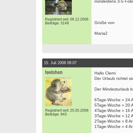
mindestens 3-5 Fobi
Registriert seit: 06.12.2006
Grüße von
Beiträge: 3149
Maria2
15. Juli 2008 09:07
Igelchen
Hallo Clemi
Der Urlaub richtet s
Der Mindesturlaub b
6Tage-Woche = 24 A
5Tage-Woche = 20 A
4Tage-Woche = 16 A
Registriert seit: 25.05.2008
Beiträge: 943
3Tage-Woche = 12 A
2Tage-Woche = 8 Ar
1Tage-Woche = 4 Ar