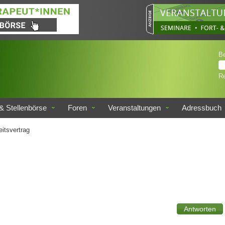
B
Re
& Stellenbörse
Foren
Veranstaltungen
Adressbuch
itsvertrag