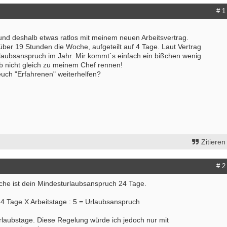
# 1
und deshalb etwas ratlos mit meinem neuen Arbeitsvertrag.
über 19 Stunden die Woche, aufgeteilt auf 4 Tage. Laut Vertrag
laubsanspruch im Jahr. Mir kommt`s einfach ein bißchen wenig
lb nicht gleich zu meinem Chef rennen!
euch "Erfahrenen" weiterhelfen?
Zitieren
# 2
che ist dein Mindesturlaubsanspruch 24 Tage.
4 Tage X Arbeitstage : 5 = Urlaubsanspruch
laubstage. Diese Regelung würde ich jedoch nur mit