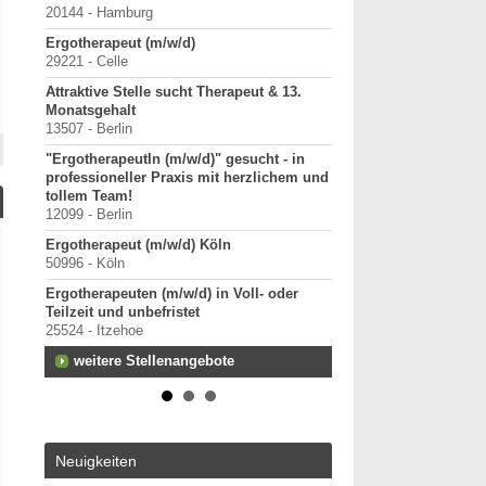
Starte als selbständig
20144 - Hamburg
in etablierter Praxeng
Ergotherapeut (m/w/d)
40000-49999 - Duisburg-
29221 - Celle
Praxisverkauf
Attraktive Stelle sucht Therapeut & 13.
70000-79999 - Raum Kar
Monatsgehalt
Praxisleitung mit Pers
13507 - Berlin
Übernahme gesucht
"ErgotherapeutIn (m/w/d)" gesucht - in
40000-49999 - Kreis Me
professioneller Praxis mit herzlichem und
weitere Praxisanz
tollem Team!
12099 - Berlin
Ergotherapeut (m/w/d) Köln
50996 - Köln
Ergotherapeuten (m/w/d) in Voll- oder
Teilzeit und unbefristet
25524 - Itzehoe
weitere Stellenangebote
Neuigkeiten