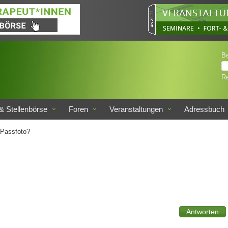
B
Re
& Stellenbörse
Foren
Veranstaltungen
Adressbuch
Passfoto?