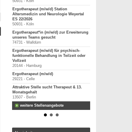
50931 - Köln
Starte als selbständig
Ergotherapeut (m/w/d) Station
in etablierter Praxeng
Altersmedizin und Neurologie Weyertal
40000-49999 - Duisburg-
ES 22/2026
Praxisverkauf
50931 - Köln
70000-79999 - Raum Kar
Ergotherapeut*in (m/w/d) zur Erweiterung
Praxisleitung mit Pers
unseres Teams gesucht
Übernahme gesucht
74731 - Walldürn
40000-49999 - Kreis Me
Ergotherapeut (m/w/d) für psychisch-
weitere Praxisanz
funktionelle Behandlung in Teilzeit oder
Vollzeit
20144 - Hamburg
Ergotherapeut (m/w/d)
29221 - Celle
Attraktive Stelle sucht Therapeut & 13.
Monatsgehalt
13507 - Berlin
weitere Stellenangebote