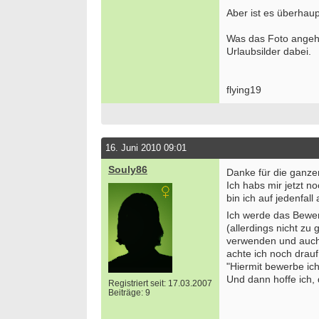
Aber ist es überhau
Was das Foto angeht
Urlaubsilder dabei.
flying19
16. Juni 2010 09:01
Souly86
Danke für die ganz
Ich habs mir jetzt 
bin ich auf jedenfall
Ich werde das Bewe
(allerdings nicht zu
verwenden und auch 
achte ich noch drau
"Hiermit bewerbe ich 
Und dann hoffe ich, 
Registriert seit: 17.03.2007
Beiträge: 9