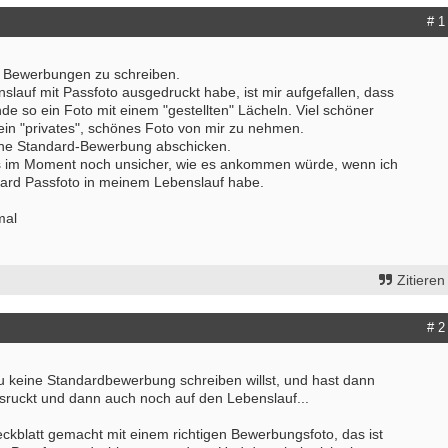
# 1
i Bewerbungen zu schreiben.
slauf mit Passfoto ausgedruckt habe, ist mir aufgefallen, dass
inde so ein Foto mit einem "gestellten" Lächeln. Viel schöner
ein "privates", schönes Foto von mir zu nehmen.
ine Standard-Bewerbung abschicken.
ngs im Moment noch unsicher, wie es ankommen würde, wenn ich
ard Passfoto in meinem Lebenslauf habe.
mal
Zitieren
# 2
du keine Standardbewerbung schreiben willst, und hast dann
sruckt und dann auch noch auf den Lebenslauf...
eckblatt gemacht mit einem richtigen Bewerbungsfoto, das ist