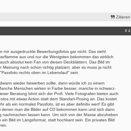
Zitieren
# 4
en mir ausgedruckte Bewerbungsfotos gar nicht. Das sieht
parflamme aus und nur die Wenigsten bekommen das wirklich
r auch absolut kein Fan von diesen Deckblättern. Das Bild im
r Meinung nach schon richtig platziert, aber es muss ja nicht
"Passfoto rechts oben im Lebenslauf" sein.
dwann wieder bewerben sollte, dann würde ich zu einem
Manche Menschen wirken in Farbe besser, manche in schwarz-
ieser Beratung lohnt sich der Profi. Viele Fotografen bieten auch
tos mit etwas Action statt dem Standart-Posing an. Das kostet
r als ein normales Passfoto, ist es aber definitiv wert! Es gibt
ei denen man die Bilder auf CD bekommen kann und sich dann
tig nachmachen lassen kann. Um sich von der Masse abzuheben
ein Bild im Längsformat, statt hochkant sein. Ein privates Bild
men.