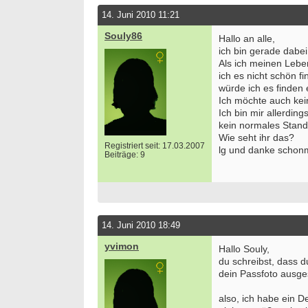
14. Juni 2010 11:21
Souly86
Hallo an alle,
ich bin gerade dabe
Als ich meinen Leben
ich es nicht schön f
würde ich es finden 
Ich möchte auch ke
Ich bin mir allerdi
kein normales Stand
Wie seht ihr das?
Registriert seit: 17.03.2007
lg und danke schon
Beiträge: 9
14. Juni 2010 18:49
yvimon
Hallo Souly,
du schreibst, dass 
dein Passfoto ausge
also, ich habe ein D