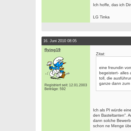
Ich hoffe, das ich 
LG Tinka
16. Juni 2010 08:05
flying19
Zitat:
eine freundin vo
begeistert- alles
toll, die ausführ
ganze dann zum a
Registriert seit: 12.01.2003
Beiträge: 592
Ich als PI würde ei
den Basteltanten". A
dann solche Bewerbu
schon ne Menge übe