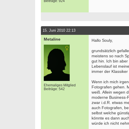
Beiträge: 924
15. Juni 2010 22:13
Metaline
Hallo Souly,
grundsätzlich gefall
meistens so nach S
gut hin. Ich bin abe
Lebenslauf ist meine
immer der Klassiker 
Wenn ich mich irgen
Ehemaliges Mitglied
Fotografen gehen. 
Beiträge: 542
weiß. Allein wegen d
moderne Business-Fo
zwar i.d.R. etwas meh
auch Fotografen, b
selbst welche güns
könnte es dann auch 
würde ich nicht neh