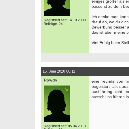
einiges größer als 
passend zu dem Bewe
Ich denke man kann 
Registriert seit: 14.10.2008
drauf an, wo du dich 
Beiträge: 24
Bewerbung besser an
das ist aber meine p
Viel Erfolg beim Ste
15. Juni 2010 00:11
Rowdy
eine freundin von mi
begeistert- alles aus
ausführung nicht. r
ausschluss führen la
Registriert seit: 05.04.2010