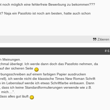
pt noch möglich eine fehlerfreie Bewerbung zu bekommen???
? Naja ein Passfoto ist noch am besten, hatte auch schon
Zitieren
# 6
en Meinungen.
nochmal überlegt. Ich werde dann doch das Passfoto nehmen, da
 auf der sicheren Seite
rbungsschreiben auf einem farbigen Papier ausdrucken
 grell), ich werde nicht die klassische Times New Roman Schrift
im Lebenslauf werde ich etwas Schriftfarbe einbauen. Dann
f, dass ich keine Standardformulierungen verwende wie z.B.
mich....".
dass alles gut läuft