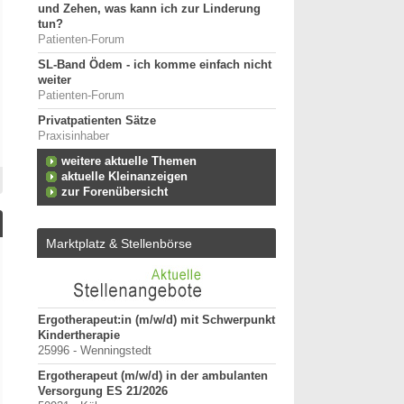
und Zehen, was kann ich zur Linderung
tun?
Patienten-Forum
SL-Band Ödem - ich komme einfach nicht
weiter
Patienten-Forum
Privatpatienten Sätze
Praxisinhaber
weitere aktuelle Themen
aktuelle Kleinanzeigen
zur Forenübersicht
Marktplatz & Stellenbörse
tz für
Ergotherapeut:in (m/w/d) mit Schwerpunkt
ErgoPraxis
Kindertherapie
20000-29999 - Ahrensbu
25996 - Wenningstedt
Ergotherapeutische Pr
Ergotherapeut (m/w/d) in der ambulanten
01.03.2027 zu verkaufe
Versorgung ES 21/2026
10000-19999 - Berlin