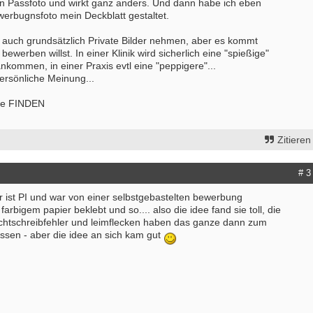
ein Passfoto und wirkt ganz anders. Und dann habe ich eben
rbugnsfoto mein Deckblatt gestaltet.
auch grundsätzlich Private Bilder nehmen, aber es kommt
bewerben willst. In einer Klinik wird sicherlich eine "spießige"
kommen, in einer Praxis evtl eine "peppigere"...
ersönliche Meinung...
lle FINDEN
Zitieren
# 3
r ist PI und war von einer selbstgebastelten bewerbung
 farbigem papier beklebt und so.... also die idee fand sie toll, die
echtschreibfehler und leimflecken haben das ganze dann zum
ssen - aber die idee an sich kam gut
Bewerbung um einen Praktikumspla
September 2026
Berlin/ Mitte
weitere Praktikumsgesuche