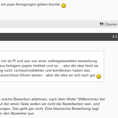
Dir ein paar Anregungen geben konnte
Zitieren
# 5
n mir ist PI und war von einer selbstgebastelten bewerbung
 aus farbigem papier beklebt und so.... also die idee fand sie
ung nicht. rechtschreibfehler und leimflecken haben das
usschluss führen lassen - aber die idee an sich kam gut
ne solche Bewerbun ablehnen, nach dem Motto "Willkommen bei
uf der einen Seite wollen wir nicht die Basteltanten sein, und
ngen. Das geht gar nicht. Eine klassische Bewerbung sagt
r den Bewerber aus.