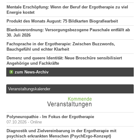
"Er
Mentale Erschöpfung: Wenn der Beruf der Ergotherapie zu viel
he
Energie kostet
120
Produkt des Monats August: 75 Bildkarten Biografiearbeit
Er
509
Blankoverordnung: Versorgungsbezogene Pauschale entfällt ab
30. Juli 2026
Erg
255
Fachsprache in der Ergotherapie: Zwischen Buzzwords,
Bauchgefühl und echter Klarheit
Demenz und queere Identität: Neue Broschüre sensibilisiert
Angehörige und Fachkräfte
zum News-Archiv
Veranstaltungskalender
Polyneuropathie - Im Fokus der Ergotherapie
07.10.2026 - Online
Diagnostik und Zielvereinbarung in der Ergotherapie mit
psychisch erkrankten Menschen (PsychErgo-Konzept)