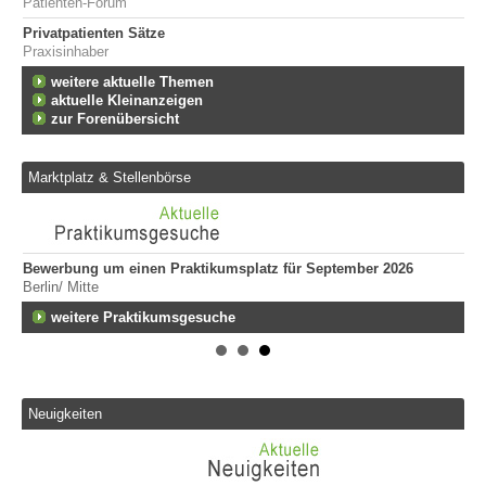
Patienten-Forum
Privatpatienten Sätze
Praxisinhaber
weitere aktuelle Themen
aktuelle Kleinanzeigen
zur Forenübersicht
Marktplatz & Stellenbörse
Bewerbung um einen Praktikumsplatz für September 2026
Er
Berlin/ Mitte
ge
747
fen
weitere Praktikumsgesuche
Er
Tei
20
Er
Neuigkeiten
292
Att
135