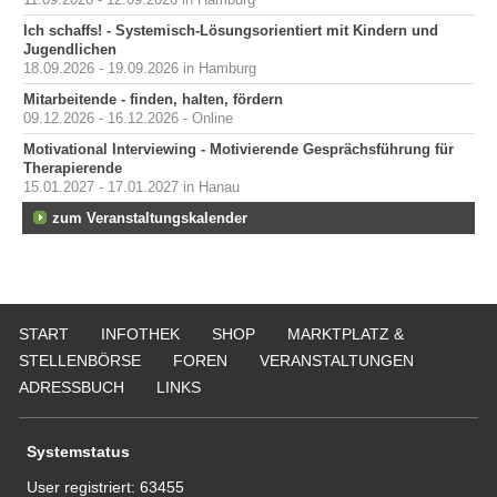
Ich schaffs! - Systemisch-Lösungsorientiert mit Kindern und
Jugendlichen
18.09.2026 - 19.09.2026 in Hamburg
Mitarbeitende - finden, halten, fördern
09.12.2026 - 16.12.2026 - Online
Motivational Interviewing - Motivierende Gesprächsführung für
Therapierende
15.01.2027 - 17.01.2027 in Hanau
zum Veranstaltungskalender
START
INFOTHEK
SHOP
MARKTPLATZ &
STELLENBÖRSE
FOREN
VERANSTALTUNGEN
ADRESSBUCH
LINKS
Systemstatus
User registriert:
63455