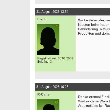
31. August 2023 13:54
Eleni
Wir bestellen die m
liebsten beim Irsee
Behinderung. Natürli
Produkten und dem A
Registriert seit: 30.01.2008
Beiträge: 3
31. August 2023 16:23
R-Cane
Danke erstmal für di
Wird noch ne Weile 
Arbeitsplätze ich R