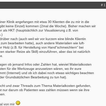
# 1
iner Klinik angefangen mit etwa 30 Klienten die zu mir in die
ibt keine Einzel) kommen (2mal die Woche). Bisher machen wir
 als HKT (hauptsächlich zur Visualisierung z.B. von
.)
rüber nach (auch weil wir vor kurzem eine blinde Klientin
 zum bearbeiten hatte), auch andere Materialien wie luft-
r Holz (z.B. für Herstellung von Hand"schmeichlern" bei
n starker Reize als Skill) einzuführen, aber das ist natürlich
e.
ragen ob jemand Infos oder Zahlen hat, wieviel Materialkosten
ten für die Werkzeuge anzusetzen wären, wo ihr eure
mmt (Internet) und ob ich dabei noch etwas wichtiges beachten
t der Grundsätzlichen Bearbeitung zu tun hat).
ucht und zwar Threads zum Thema Materialkosten gefunden,
st nur darum ob Patienten was zahlen müssen wenn sie ihre
men.
al von mir