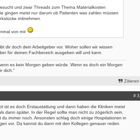
- Köln
Starte als selbständige Ergotherape
gesucht und zwar Threads zum Thema Materialkosten
erapeut (m/w/d) Station
in etablierter Praxengemeinschaft
ie gingen meist nur darum ob Patienten was zahlen müssen
medizin und Neurologie Weyertal
40000-49999 - Duisburg-Stadtmitte
erkstücke mitnehmen.
/2026
Praxisverkauf
- Köln
70000-79999 - Raum Karlsruhe
onmal von mir
erapeut*in (m/w/d) zur Erweiterung
weitere Praxisanzeigen
es Teams gesucht
- Walldürn
ibt dir doch dein Arbeitgeber vor. Woher sollen wir wissen
eber für deinen Fachbereich ausgeben will und kann.
erapeut (m/w/d) für psychisch-
onelle Behandlung in Teilzeit oder
 wenn es kein Morgen geben würde. Wenn es doch ein Morgen
it
r dich."
- Hamburg
erapeut (m/w/d)
Zitieren
- Celle
tive Stelle sucht Therapeut & 13.
# 3
sgehalt
 Berlin
t ist es doch Erstaustattung und dann haben die Kliniken meist
ls dann später. In der Regel sollte man nicht zu zögerlich sein.
itere Stellenangebote
 du immer noch. Ansonsten schlag doch einige Hospitationen in
ngen vor. Da kannst du dann mit den Kollegen genauer reden.