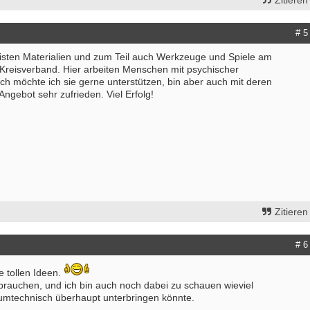
Zitieren
# 5
eisten Materialien und zum Teil auch Werkzeuge und Spiele am
r Kreisverband. Hier arbeiten Menschen mit psychischer
ch möchte ich sie gerne unterstützen, bin aber auch mit deren
ngebot sehr zufrieden. Viel Erfolg!
Zitieren
# 6
e tollen Ideen.
brauchen, und ich bin auch noch dabei zu schauen wieviel
aumtechnisch überhaupt unterbringen könnte.