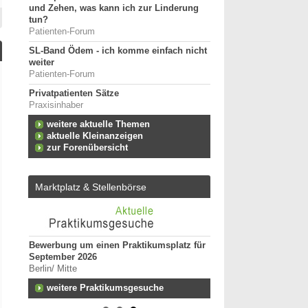
und Zehen, was kann ich zur Linderung
tun?
Patienten-Forum
SL-Band Ödem - ich komme einfach nicht
weiter
Patienten-Forum
Privatpatienten Sätze
Praxisinhaber
weitere aktuelle Themen
aktuelle Kleinanzeigen
zur Forenübersicht
Marktplatz & Stellenbörse
Bewerbung um einen Praktikumsplatz für
Ergotherapeut:in (m/w
September 2026
Kindertherapie
Berlin/ Mitte
25996 - Wenningstedt
n zum
weitere Praktikumsgesuche
Ergotherapeut (m/w/d)
Versorgung ES 21/202