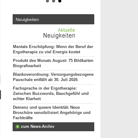
50931 - Köln
ut*in
Ergotherapeut (m/w/d)
Altersmedizin und Neu
Neuigkeiten
ES 22/2026
50931 - Köln
Ergotherapeut*in (m/w
unseres Teams gesuch
74731 - Walldürn
Mentale Erschöpfung: Wenn der Beruf der
Ergotherapie zu viel Energie kostet
Ergotherapeut (m/w/d) 
funktionelle Behandlun
Produkt des Monats August: 75 Bildkarten
Vollzeit
Biografiearbeit
20144 - Hamburg
Blankoverordnung: Versorgungsbezogene
Ergotherapeut (m/w/d)
Pauschale entfällt ab 30. Juli 2026
29221 - Celle
Fachsprache in der Ergotherapie:
Attraktive Stelle sucht
Zwischen Buzzwords, Bauchgefühl und
Monatsgehalt
echter Klarheit
13507 - Berlin
Demenz und queere Identität: Neue
weitere Stellenan
Broschüre sensibilisiert Angehörige und
Fachkräfte
zum News-Archiv