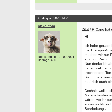
30. August 2023 14:28
onkel tom
Zitat / R-Cane hat
Hi,
ich habe gerade i
die Therapie-Gru
machen wir nur P
Registriert seit: 30.09.2021
z.B. von Resourc
Beiträge: 490
Nun denke ich abe
hatten welche nic
trocknenden Ton 
Suchtdruck zum se
natürlich auch e
Bewerbung um einen Praktikumsplatz für
Ergoth
Deshalb wollte ic
September 2026
Kinder
Materialkosten u
Berlin/ Mitte
25996 
wären, wo ihr eu
etwas wichtiges b
weitere Praktikumsgesuche
Ergoth
Bearbeitung zu tu
Verso