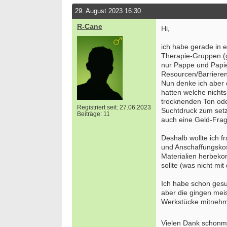
29. August 2023 16:30
R-Cane
Hi,
ich habe gerade in e
Therapie-Gruppen (g
nur Pappe und Papier
Resourcen/Barrieren
Nun denke ich aber d
hatten welche nichts
trocknenden Ton ode
Registriert seit: 27.06.2023
Suchtdruck zum setze
Beiträge: 11
auch eine Geld-Frag
Deshalb wollte ich f
und Anschaffungskos
Materialien herbeko
sollte (was nicht mi
Ich habe schon ges
aber die gingen mei
Werkstücke mitneh
Vielen Dank schonm