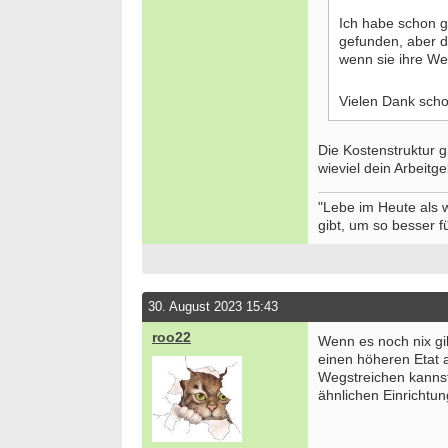
50931 
Ich habe schon 
Ergoth
gefunden, aber d
Alters
wenn sie ihre W
ES 22
50931 
Vielen Dank sch
Ergoth
unser
74731 
Die Kostenstruktur g
wieviel dein Arbeitg
Ergoth
funkti
"Lebe im Heute als
Vollze
gibt, um so besser fü
20144 
Ergoth
29221 
Attrak
30. August 2023 15:43
Monat
13507 -
roo22
Wenn es noch nix gib
einen höheren Etat a
we
Wegstreichen kannst
ähnlichen Einrichtu