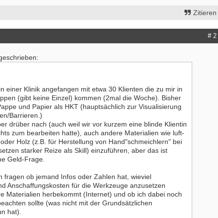
Zitieren
# 2
 geschrieben:
n einer Klinik angefangen mit etwa 30 Klienten die zu mir in
ppen (gibt keine Einzel) kommen (2mal die Woche). Bisher
appe und Papier als HKT (hauptsächlich zur Visualisierung
en/Barrieren.)
r drüber nach (auch weil wir vor kurzem eine blinde Klientin
hts zum bearbeiten hatte), auch andere Materialien wie luft-
oder Holz (z.B. für Herstellung von Hand"schmeichlern" bei
tzen starker Reize als Skill) einzuführen, aber das ist
ine Geld-Frage.
erapeut:in (m/w/d) mit Schwerpunkt
ErgoPraxis
h fragen ob jemand Infos oder Zahlen hat, wieviel
therapie
20000-29999 - Ahrensburg
nd Anschaffungskosten für die Werkzeuge anzusetzen
- Wenningstedt
re Materialien herbekommt (Internet) und ob ich dabei noch
Ergotherapeutische Praxis in Berli
eachten sollte (was nicht mit der Grundsätzlichen
erapeut (m/w/d) in der ambulanten
01.03.2027 zu verkaufen
n hat).
rgung ES 21/2026
10000-19999 - Berlin