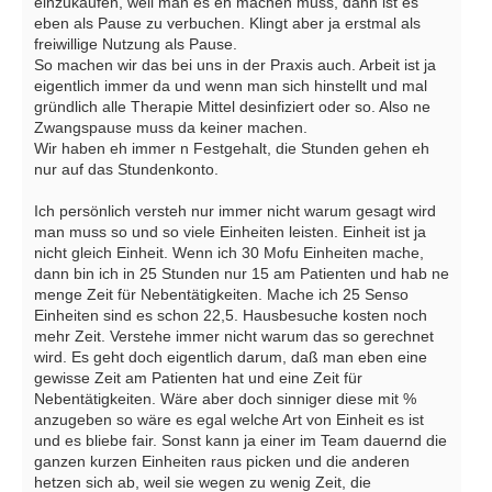
einzukaufen, weil man es eh machen muss, dann ist es
eben als Pause zu verbuchen. Klingt aber ja erstmal als
freiwillige Nutzung als Pause.
So machen wir das bei uns in der Praxis auch. Arbeit ist ja
eigentlich immer da und wenn man sich hinstellt und mal
gründlich alle Therapie Mittel desinfiziert oder so. Also ne
Zwangspause muss da keiner machen.
Wir haben eh immer n Festgehalt, die Stunden gehen eh
nur auf das Stundenkonto.
Ich persönlich versteh nur immer nicht warum gesagt wird
man muss so und so viele Einheiten leisten. Einheit ist ja
nicht gleich Einheit. Wenn ich 30 Mofu Einheiten mache,
dann bin ich in 25 Stunden nur 15 am Patienten und hab ne
menge Zeit für Nebentätigkeiten. Mache ich 25 Senso
Einheiten sind es schon 22,5. Hausbesuche kosten noch
mehr Zeit. Verstehe immer nicht warum das so gerechnet
wird. Es geht doch eigentlich darum, daß man eben eine
gewisse Zeit am Patienten hat und eine Zeit für
Nebentätigkeiten. Wäre aber doch sinniger diese mit %
anzugeben so wäre es egal welche Art von Einheit es ist
und es bliebe fair. Sonst kann ja einer im Team dauernd die
ganzen kurzen Einheiten raus picken und die anderen
hetzen sich ab, weil sie wegen zu wenig Zeit, die