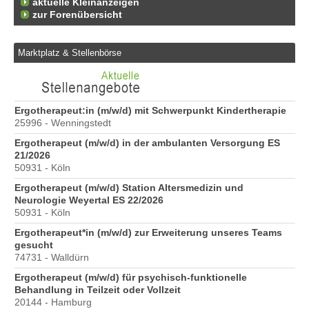
aktuelle Kleinanzeigen
zur Forenübersicht
Marktplatz & Stellenbörse
6
Ergotherapeut:in (m/w/d) mit Schwerpunkt Kindertherapie
Er
25996 - Wenningstedt
20
Ergotherapeut (m/w/d) in der ambulanten Versorgung ES
Er
21/2026
ve
50931 - Köln
10
Ergotherapeut (m/w/d) Station Altersmedizin und
St
Neurologie Weyertal ES 22/2026
Pr
50931 - Köln
40
Ergotherapeut*in (m/w/d) zur Erweiterung unseres Teams
Pr
gesucht
70
74731 - Walldürn
Ergotherapeut (m/w/d) für psychisch-funktionelle
Behandlung in Teilzeit oder Vollzeit
20144 - Hamburg