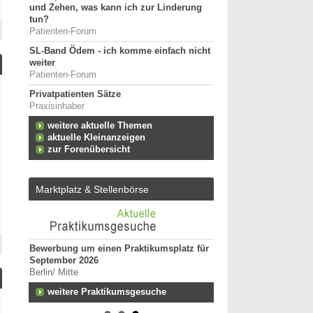
und Zehen, was kann ich zur Linderung
tun?
Patienten-Forum
SL-Band Ödem - ich komme einfach nicht
weiter
Patienten-Forum
Privatpatienten Sätze
Praxisinhaber
weitere aktuelle Themen
aktuelle Kleinanzeigen
zur Forenübersicht
Marktplatz & Stellenbörse
Bewerbung um einen Praktikumsplatz für
Ergotherapeut*in (m/w
September 2026
unseres Teams gesuch
Berlin/ Mitte
74731 - Walldürn
n zum
weitere Praktikumsgesuche
Ergotherapeut (m/w/d) 
funktionelle Behandlun