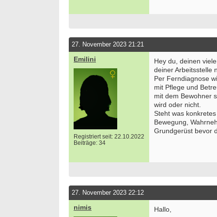
27. November 2023 21:21
Emilini
Hey du, deinen viele
deiner Arbeitsstelle
Per Ferndiagnose wir
mit Pflege und Betr
mit dem Bewohner s
wird oder nicht.
Steht was konkretes
Bewegung, Wahrnehm
Grundgerüst bevor du
Registriert seit: 22.10.2022
Beiträge: 34
Bewerbung um einen Praktikumsplatz für
Ergoth
September 2026
unser
Berlin/ Mitte
74731 
27. November 2023 22:12
weitere Praktikumsgesuche
Ergoth
nimis
Hallo,
funkti