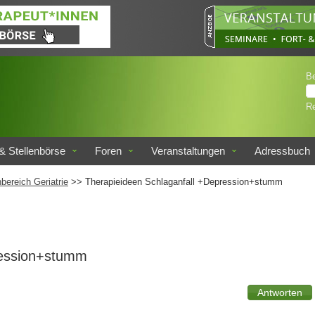
B
Re
& Stellenbörse
Foren
Veranstaltungen
Adressbuch
bereich Geriatrie
>> Therapieideen Schlaganfall +Depression+stumm
ression+stumm