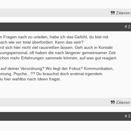
Zitieren
# 2
n Fragen nach zu urteilen, habe ich das Gefühl, du bist mit
 nach wie vor total überfordert. Kann das sein?
d sich hier nicht viel rausreißen lassen. Geh auch in Kontakt
euungspersonal, oft haben die nach längerer gemeinsamer Zeit
chon mehr Erfahrungen sammeln können, auf was gut reagiert
 auf deiner Verordnung? Wo liegt der Fokus? Kommunikation,
ung, Psyche...?? Du brauchst doch erstmal irgendein
 hier wahllos nach Ideen fragst..
Zitieren
erapeut*in (m/w/d) zur Erweiterung
ErgoPraxis
es Teams gesucht
20000-29999 - Ahrensburg
- Walldürn
# 3
Ergotherapeutische Praxis in Berli
erapeut (m/w/d) für psychisch-
01.03.2027 zu verkaufen
onelle Behandlung in Teilzeit oder
10000-19999 - Berlin