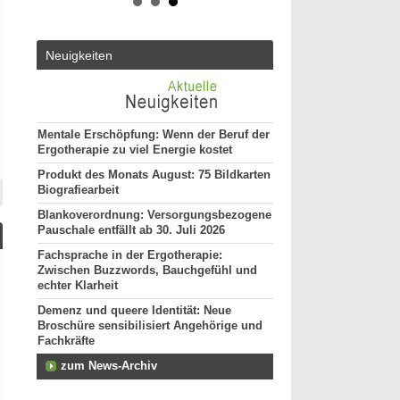
Vollzeit
ut*in
20144 - Hamburg
Ergotherapeut (m/w/d)
Neuigkeiten
29221 - Celle
Attraktive Stelle sucht
Monatsgehalt
pätere
13507 - Berlin
Mentale Erschöpfung: Wenn der Beruf der
"ErgotherapeutIn (m/w/
Ergotherapie zu viel Energie kostet
professioneller Praxis
tollem Team!
Produkt des Monats August: 75 Bildkarten
12099 - Berlin
Biografiearbeit
Ergotherapeut (m/w/d)
Blankoverordnung: Versorgungsbezogene
50996 - Köln
Pauschale entfällt ab 30. Juli 2026
Ergotherapeuten (m/w/d
Fachsprache in der Ergotherapie:
Teilzeit und unbefriste
Zwischen Buzzwords, Bauchgefühl und
25524 - Itzehoe
echter Klarheit
weitere Stellenan
Demenz und queere Identität: Neue
Broschüre sensibilisiert Angehörige und
Fachkräfte
zum News-Archiv