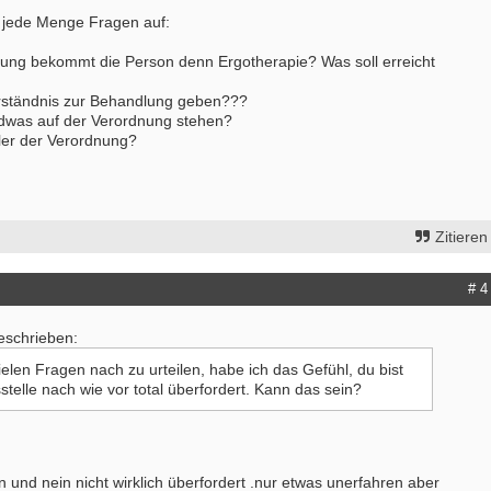
it
Starte als selbständige Ergotherape
 jede Menge Fragen auf:
- Hamburg
in etablierter Praxengemeinschaft
erapeut (m/w/d)
40000-49999 - Duisburg-Stadtmitte
ung bekommt die Person denn Ergotherapie? Was soll erreicht
- Celle
Praxisverkauf
erständnis zur Behandlung geben???
tive Stelle sucht Therapeut & 13.
70000-79999 - Raum Karlsruhe
dwas auf der Verordnung stehen?
sgehalt
Praxisleitung mit Perspektive auf s
ler der Verordnung?
 Berlin
Übernahme gesucht
herapeutIn (m/w/d)" gesucht - in
40000-49999 - Kreis Mettmann
sioneller Praxis mit herzlichem und
weitere Praxisanzeigen
 Team!
 Berlin
Zitieren
erapeut (m/w/d) Köln
- Köln
# 4
erapeuten (m/w/d) in Voll- oder
it und unbefristet
geschrieben:
- Itzehoe
elen Fragen nach zu urteilen, habe ich das Gefühl, du bist
itere Stellenangebote
sstelle nach wie vor total überfordert. Kann das sein?
 und nein nicht wirklich überfordert .nur etwas unerfahren aber