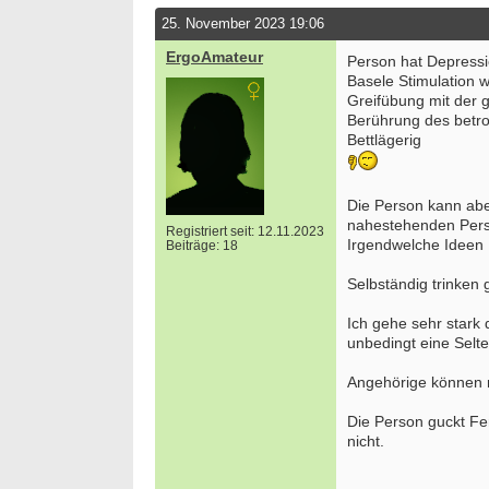
25. November 2023 19:06
ErgoAmateur
Person hat Depressio
Basele Stimulation w
Greifübung mit der 
Berührung des betro
Bettlägerig
Die Person kann abe
nahestehenden Perso
Registriert seit: 12.11.2023
Irgendwelche Ideen
Beiträge: 18
Selbständig trinken
Ich gehe sehr stark 
unbedingt eine Selten
Angehörige können m
Die Person guckt Fer
nicht.