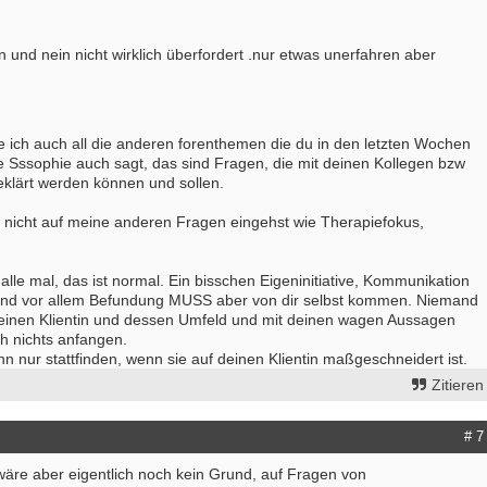
 und nein nicht wirklich überfordert .nur etwas unerfahren aber
e ich auch all die anderen forenthemen die du in den letzten Wochen
Wie Sssophie auch sagt, das sind Fragen, die mit deinen Kollegen bzw
klärt werden können und sollen.
 nicht auf meine anderen Fragen eingehst wie Therapiefokus,
lle mal, das ist normal. Ein bisschen Eigeninitiative, Kommunikation
und vor allem Befundung MUSS aber von dir selbst kommen. Niemand
deinen Klientin und dessen Umfeld und mit deinen wagen Aussagen
h nichts anfangen.
n nur stattfinden, wenn sie auf deinen Klientin maßgeschneidert ist.
Zitieren
# 7
wäre aber eigentlich noch kein Grund, auf Fragen von