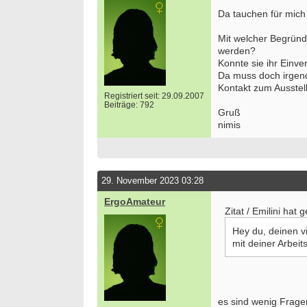
Vollze
Da tauchen für mich
20144 
Ergoth
Mit welcher Begründ
29221 
werden?
Konnte sie ihr Einv
Attrak
Da muss doch irgen
Monat
Kontakt zum Ausstel
13507 -
Registriert seit: 29.09.2007
Beiträge: 792
"Ergot
Gruß
profes
nimis
tollem
12099 -
Ergoth
50996 
29. November 2023 03:28
Ergoth
ErgoAmateur
Teilze
Zitat / Emilini hat 
25524 
Hey du, deinen vi
we
mit deiner Arbeit
es sind wenig Fragen