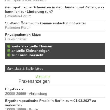
Berufspolitik & Arbeitsrecht
neuropathische Schmerzen in den Händen und Zehen, was
kann ich zur Linderung tun?
Patienten-Forum
SL-Band Ödem - ich komme einfach nicht weiter
Patienten-Forum
Privatpatienten Sätze
Praxisinhaber
weitere aktuelle Themen
aktuelle Kleinanzeigen
zur Forenübersicht
Marktplatz & Stellenbörse
e
ErgoPraxis
Be
20000-29999 - Ahrensburg
Ber
Ergotherapeutische Praxis in Berlin zum 01.03.2027 zu
verkaufen
10000-19999 - Berlin