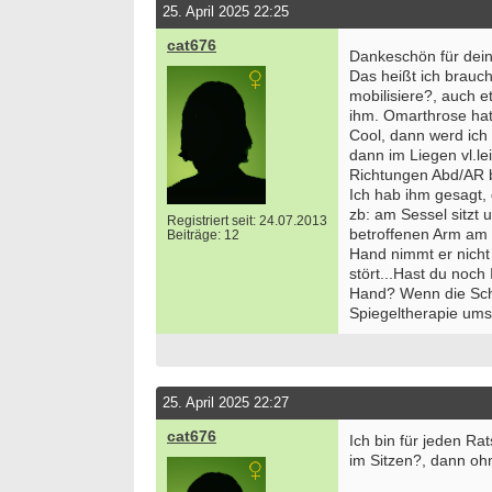
25. April 2025 22:25
cat676
Dankeschön für deine
Das heißt ich brauc
mobilisiere?, auch e
ihm. Omarthrose hat
Cool, dann werd ich
dann im Liegen vl.le
Richtungen Abd/AR b
Ich hab ihm gesagt, 
zb: am Sessel sitzt 
Registriert seit: 24.07.2013
betroffenen Arm am P
Beiträge: 12
Hand nimmt er nicht 
stört...Hast du noc
Hand? Wenn die Schul
Spiegeltherapie ums
25. April 2025 22:27
cat676
Ich bin für jeden Ra
im Sitzen?, dann o