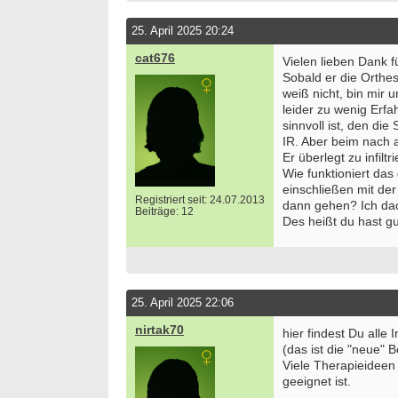
25. April 2025 20:24
cat676
Vielen lieben Dank f
Sobald er die Orthese
weiß nicht, bin mir u
leider zu wenig Erf
sinnvoll ist, den di
IR. Aber beim nach 
Er überlegt zu infil
Wie funktioniert das
einschließen mit der
Registriert seit: 24.07.2013
dann gehen? Ich dach
Beiträge: 12
Des heißt du hast g
25. April 2025 22:06
nirtak70
hier findest Du alle
(das ist die "neue" 
Viele Therapieideen
geeignet ist.