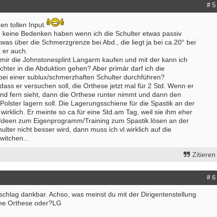
# 5
n tollen Input.
h keine Bedenken haben wenn ich die Schulter etwas passiv
twas über die Schmerzgrenze bei Abd., die liegt ja bei ca.20° bei
 er auch.
 mir die Johnstonesplint Langarm kaufen und mit der kann ich
ichter in die Abduktion gehen? Aber primär darf ich die
ei einer sublux/schmerzhaften Schulter durchführen?
dass er versuchen soll, die Orthese jetzt mal für 2 Std. Wenn er
und fern sieht, dann die Orthese runter nimmt und dann den
olster lagern soll. Die Lagerungsschiene für die Spastik an der
wirklich. Er meinte so ca.für eine Std.am Tag, weil sie ihm eher
h Ideen zum Eigenprogramm/Training zum Spastik lösen an der
ter nicht besser wird, dann muss ich vl.wirklich auf die
witchen...
Zitieren
# 6
tschlag dankbar. Achso, was meinst du mit der Dirigentenstellung
hne Orthese oder?LG