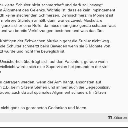
subluxierte Schulter nicht schmerzhaft und darf/ soll bewegt
m Alignment des Gelenks. Wichtig ist, dass es kein Impingement
 dh keine stechenden Schmerzen. Dehnschmerz im Moment ist
 mehrere Stunden anhält, dann war es zuviel, Muskuläre
n ganz sicher eine Rolle, da muss man ganz genau schauen was
t und wo bereits Verkürzungen bestehen und was das fürs
.
räftigen der Schwachen Muskeln geht die Sublux nicht weg.
nde Schulter schmerzt beim Bewegen wenn sie 6 Monate von
t wurde und nicht frei beweglich ist.
Unsicherheit überträgt sich auf den Patienten, gerade wenn
ielleicht würde sich eine Supervision bei jemandem der viel
n.
nur getragen werden, wenn der Arm hängt, ansonsten auf
n z.B. beim Sitzen/ Stehen und immer auch die Liegeposition/
hauen, auch da auf optimales Alignment schauen. Im Sitzen
e nicht ganz so geordneten Gedanken und Ideen
Zitieren