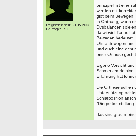
prinzipiell ist eine 
werden mit korrekte
gibt beim Bewegen,
in Ordnung, wenn er
Registriert seit: 30.05.2008
Dysbalancen spiele
Beiträge: 151
da wieviel Tonus ha
Bewegen bedeutet..
Ohne Bewegen und K
und auch eine gesu
einer Orthese gestütz
Eigene Vorsicht und 
Schmerzen da sind, v
Erfahrung hat lohne
Die Orthese sollte 
Unterstützung achte
Schlafposition ansc
"Dirigenten stellung"
das sind grad mein