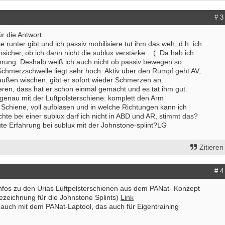
Vollzeit
20144 - Hamburg
# 3
Ergotherapeut (m/w/d)
29221 - Celle
ür die Antwort.
 runter gibt und ich passiv mobilisiere tut ihm das weh, d.h. ich
Attraktive Stelle sucht Therapeut & 
nsicher, ob ich dann nicht die sublux verstärke...:(. Da hab ich
Monatsgehalt
ahrung. Deshalb weiß ich auch nicht ob passiv bewegen so
13507 - Berlin
e Schmerzschwelle liegt sehr hoch. Aktiv über den Rumpf geht AV,
"ErgotherapeutIn (m/w/d)" gesucht -
außen wischen, gibt er sofort wieder Schmerzen an.
professioneller Praxis mit herzlich
trieren, dass hat er schon einmal gemacht und es tat ihm gut.
tollem Team!
 genau mit der Luftpolsterschiene: komplett den Arm
12099 - Berlin
 Schiene, voll aufblasen und in welche Richtungen kann ich
te bei einer sublux darf ich nicht in ABD und AR, stimmt das?
Ergotherapeut (m/w/d) Köln
ute Erfahrung bei sublux mit der Johnstone-splint?LG
50996 - Köln
Ergotherapeuten (m/w/d) in Voll- od
Zitieren
Teilzeit und unbefristet
25524 - Itzehoe
weitere Stellenangebote
# 4
 Infos zu den Urias Luftpolsterschienen aus dem PANat- Konzept
Bezeichnung für die Johnstone Splints)
Link
 auch mit dem PANat-Laptool, das auch für Eigentraining