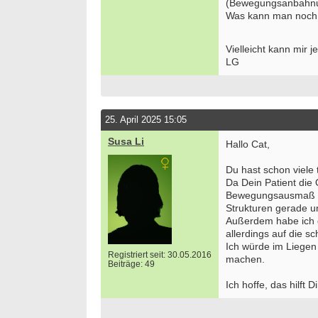
(Bewegungsanbahnu
Was kann man noch 
Vielleicht kann mir 
LG
25. April 2025 15:05
Susa Li
Hallo Cat,
Du hast schon viele 
Da Dein Patient die O
Bewegungsausmaß de
Strukturen gerade u
Außerdem habe ich 
allerdings auf die s
Ich würde im Liegen 
Bewer
Registriert seit: 30.05.2016
machen.
Septe
Beiträge: 49
Berlin/
Ich hoffe, das hilft Di
we