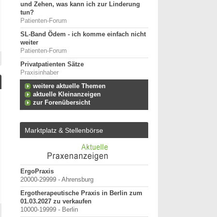
und Zehen, was kann ich zur Linderung
tun?
Patienten-Forum
SL-Band Ödem - ich komme einfach nicht
weiter
Patienten-Forum
Privatpatienten Sätze
Praxisinhaber
weitere aktuelle Themen
aktuelle Kleinanzeigen
zur Forenübersicht
Marktplatz & Stellenbörse
terung
ErgoPraxis
Bewerbung um einen P
20000-29999 - Ahrensburg
September 2026
Berlin/ Mitte
Ergotherapeutische Praxis in Berlin zum
h-
01.03.2027 zu verkaufen
weitere Praktiku
 oder
10000-19999 - Berlin