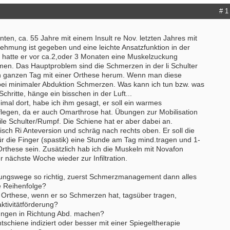
# 1
nten, ca. 55 Jahre mit einem Insult re Nov. letzten Jahres mit
ehmung ist gegeben und eine leichte Ansatzfunktion in der
al hatte er vor ca.2,oder 3 Monaten eine Muskelzuckung
men. Das Hauptproblem sind die Schmerzen in der li Schulter
den ganzen Tag mit einer Orthese herum. Wenn man diese
 bei minimaler Abduktion Schmerzen. Was kann ich tun bzw. was
chritte, hänge ein bisschen in der Luft...
eimal dort, habe ich ihm gesagt, er soll ein warmes
flegen, da er auch Omarthrose hat. Übungen zur Mobilisation
le Schulter/Rumpf. Die Schiene hat er aber dabei an.
ch Ri Anteversion und schräg nach rechts oben. Er soll die
r die Finger (spastik) eine Stunde am Tag mind.tragen und 1-
rthese sein. Zusätzlich hab ich die Muskeln mit Novafon
er nächste Woche wieder zur Infiltration.
ungswege so richtig, zuerst Schmerzmanagement dann alles
e Reihenfolge?
e Orthese, wenn er so Schmerzen hat, tagsüber tragen,
ktivitätförderung?
ngen in Richtung Abd. machen?
schiene indiziert oder besser mit einer Spiegeltherapie