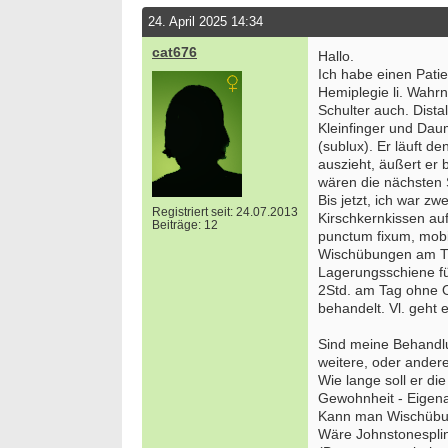
24. April 2025 14:34
cat676
Hallo.
Ich habe einen Patie
Hemiplegie li. Wahrn
Schulter auch. Dist
Kleinfinger und Dau
(sublux). Er läuft 
auszieht, äußert er
wären die nächsten S
Bis jetzt, ich war zw
Registriert seit: 24.07.2013
Kirschkernkissen au
Beiträge: 12
punctum fixum, mobi
Wischübungen am Tis
Lagerungsschiene fü
2Std. am Tag ohne O
behandelt. Vl. geht 
Sind meine Behandl
weitere, oder ander
Wie lange soll er di
Gewohnheit - Eigena
Kann man Wischübu
Wäre Johnstonesplint