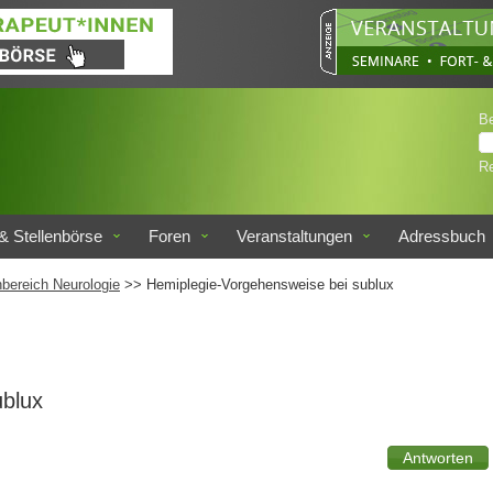
B
Re
& Stellenbörse
Foren
Veranstaltungen
Adressbuch
bereich Neurologie
>> Hemiplegie-Vorgehensweise bei sublux
ublux