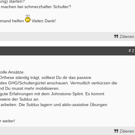
ng) starten?
machen bei schmerzhafter Schulter?
jemand helfen
Vielen Dank!
Zitieren
# 2
tolle Ansätze.
rthese ständig trägt, solltest Du dir das passive
s GHG/Schultergürtel anschauen. Vermutlich verkürzen die
nd Du musst mehr mobilisieren.
gute Erfahrungen mit dem Johnstone-Splint. Es kommt
chwere der Sublux an.
arbeiten. Die Sublux lagern und aktiv-assistive Übungen
bung um einen Praktikumsplatz für
Ergotherapeut*in (m/w/d) zur Erwei
mber 2026
unseres Teams gesucht
 Mitte
74731 - Walldürn
r weiter!
itere Praktikumsgesuche
Ergotherapeut (m/w/d) für psychisc
funktionelle Behandlung in Teilzeit
Zitieren