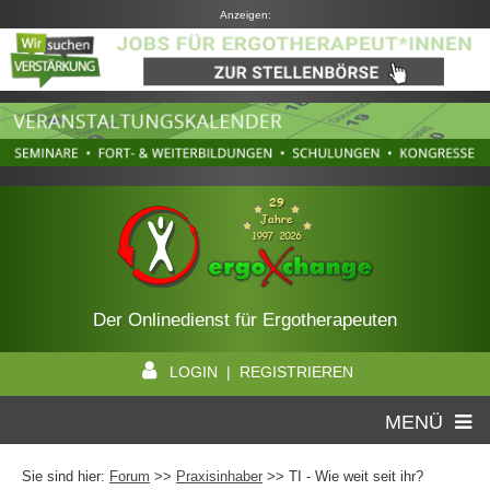
Anzeigen:
Der Onlinedienst für Ergotherapeuten
LOGIN | REGISTRIEREN
MENÜ
Sie sind hier:
Forum
>>
Praxisinhaber
>> TI - Wie weit seit ihr?