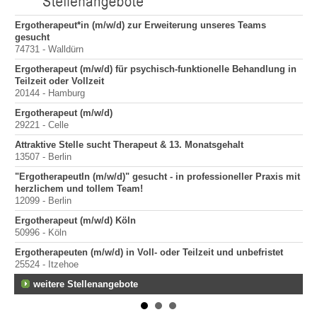
Ergotherapeut*in (m/w/d) zur Erweiterung unseres Teams
Er
gesucht
200
74731 - Walldürn
Er
Ergotherapeut (m/w/d) für psychisch-funktionelle Behandlung in
100
Teilzeit oder Vollzeit
Sta
20144 - Hamburg
Pr
Ergotherapeut (m/w/d)
400
29221 - Celle
Pr
Attraktive Stelle sucht Therapeut & 13. Monatsgehalt
70
13507 - Berlin
Pr
"ErgotherapeutIn (m/w/d)" gesucht - in professioneller Praxis mit
40
herzlichem und tollem Team!
12099 - Berlin
Ergotherapeut (m/w/d) Köln
50996 - Köln
Ergotherapeuten (m/w/d) in Voll- oder Teilzeit und unbefristet
25524 - Itzehoe
weitere Stellenangebote