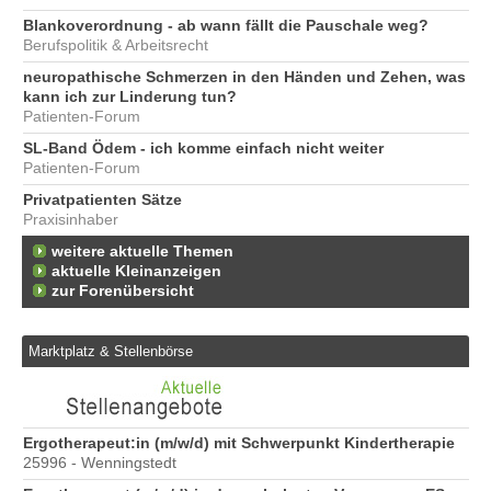
Blankoverordnung - ab wann fällt die Pauschale weg?
Berufspolitik & Arbeitsrecht
neuropathische Schmerzen in den Händen und Zehen, was
kann ich zur Linderung tun?
Patienten-Forum
SL-Band Ödem - ich komme einfach nicht weiter
Patienten-Forum
Privatpatienten Sätze
Praxisinhaber
weitere aktuelle Themen
aktuelle Kleinanzeigen
zur Forenübersicht
Marktplatz & Stellenbörse
6
Ergotherapeut:in (m/w/d) mit Schwerpunkt Kindertherapie
Er
25996 - Wenningstedt
20