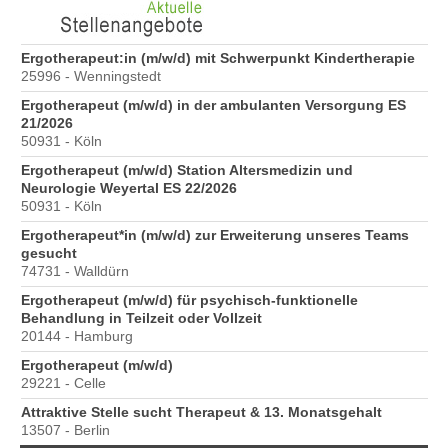
6
Ergotherapeut:in (m/w/d) mit Schwerpunkt Kindertherapie
Er
25996 - Wenningstedt
20
Ergotherapeut (m/w/d) in der ambulanten Versorgung ES
Er
21/2026
ve
50931 - Köln
10
Ergotherapeut (m/w/d) Station Altersmedizin und
St
Neurologie Weyertal ES 22/2026
Pr
50931 - Köln
40
Ergotherapeut*in (m/w/d) zur Erweiterung unseres Teams
Pr
gesucht
70
74731 - Walldürn
Pr
Ergotherapeut (m/w/d) für psychisch-funktionelle
ge
Behandlung in Teilzeit oder Vollzeit
40
20144 - Hamburg
Ergotherapeut (m/w/d)
29221 - Celle
Attraktive Stelle sucht Therapeut & 13. Monatsgehalt
13507 - Berlin