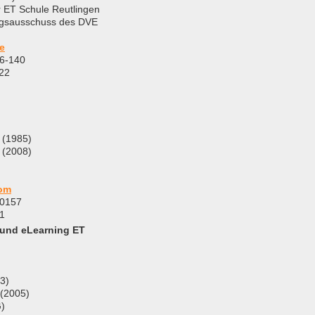
r ET Schule Reutlingen
ungsausschuss des DVE
e
36-140
22
 (1985)
 (2008)
om
70157
1
 und eLearning ET
3)
 (2005)
)