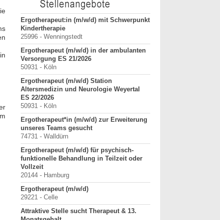
ie
tz für
Ergotherapeut:in (m/w/d) mit Schwerpunkt
ErgoPraxis
ms
Kindertherapie
20000-29999 - Ahrensbu
en
25996 - Wenningstedt
Ergotherapeutische Pr
Ergotherapeut (m/w/d) in der ambulanten
01.03.2027 zu verkaufe
in
Versorgung ES 21/2026
10000-19999 - Berlin
50931 - Köln
Starte als selbständig
Ergotherapeut (m/w/d) Station
in etablierter Praxeng
Altersmedizin und Neurologie Weyertal
40000-49999 - Duisburg-
ES 22/2026
Praxisverkauf
50931 - Köln
er
70000-79999 - Raum Kar
em
Ergotherapeut*in (m/w/d) zur Erweiterung
Praxisleitung mit Pers
unseres Teams gesucht
Übernahme gesucht
74731 - Walldürn
40000-49999 - Kreis Me
Ergotherapeut (m/w/d) für psychisch-
weitere Praxisanz
funktionelle Behandlung in Teilzeit oder
Vollzeit
20144 - Hamburg
Ergotherapeut (m/w/d)
29221 - Celle
Attraktive Stelle sucht Therapeut & 13.
Monatsgehalt