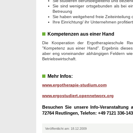
Sie studieren berufsbegleitend und bezieh
Sie sind weniger ortsgebunden als bei ei
Betreuung
Sie haben weitgehend freie Zeiteinteilung 
Ihre Einrichtung/ ihr Unternehmen profitier
Kompetenzen aus einer Hand
Die Kooperation der Ergotherapieschule Re
"Kompetenz aus einer Hand". Ergebnis dieses i
aber eng voneinander abhängigen Feldern wie
Betriebswirtschaft.
Mehr Infos:
www.ergotherapie-studium.com
www.ergostudiert.opennetworx.org
Besuchen Sie unsere Info-Veranstaltung 
72764 Reutlingen, Telefon: +49 7121 336-143
Veröffentlicht am: 18.12.2009