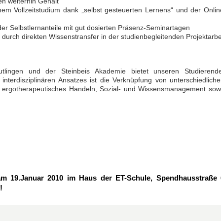
en weiterhin Gehalt
nem Vollzeitstudium dank „selbst gesteuerten Lernens“ und der Onlin
der Selbstlernanteile mit gut dosierten Präsenz-Seminartagen
t durch direkten Wissenstransfer in der studienbegleitenden Projektarbe
utlingen und der Steinbeis Akademie bietet unseren Studierend
nterdisziplinären Ansatzes ist die Verknüpfung von unterschiedliche
 ergotherapeutisches Handeln, Sozial- und Wissensmanagement sow
am 19.Januar 2010 im Haus der ET-Schule, Spendhausstraße 
!