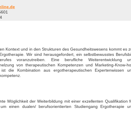
nline.de
5601
4
chen Kontext und in den Strukturen des Gesundheitswesens kommt es z
gotherapie. Wir sind herausgefordert, ein selbstbewusstes Berufsbi
rufes voranzutreiben. Eine berufliche Weiterentwicklung u
hmelzung von therapeutischen Kompetenzen und Marketing-Know-h
ist die Kombination aus ergotherapeutischen Expertenwissen u
skompetenz.
te Möglichkeit der Weiterbildung mit einer exzellenten Qualifikation f
 um einen dualen/ berufsorientierten Studiengang Ergotherapie u