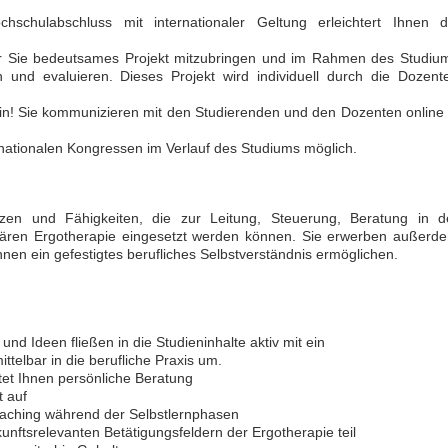
hschulabschluss mit internationaler Geltung erleichtert Ihnen d
Bewerbung um einen Praktikumspla
für Sie bedeutsames Projekt mitzubringen und im Rahmen des Studiu
September 2026
ren und evaluieren. Dieses Projekt wird individuell durch die Dozent
Berlin/ Mitte
weitere Praktikumsgesuche
lein! Sie kommunizieren mit den Studierenden und den Dozenten online 
rnationalen Kongressen im Verlauf des Studiums möglich.
n und Fähigkeiten, die zur Leitung, Steuerung, Beratung in d
nären Ergotherapie eingesetzt werden können. Sie erwerben außerd
hnen ein gefestigtes berufliches Selbstverständnis ermöglichen.
nd Ideen fließen in die Studieninhalte aktiv mit ein
telbar in die berufliche Praxis um.
tet Ihnen persönliche Beratung
t auf
Coaching während der Selbstlernphasen
ftsrelevanten Betätigungsfeldern der Ergotherapie teil