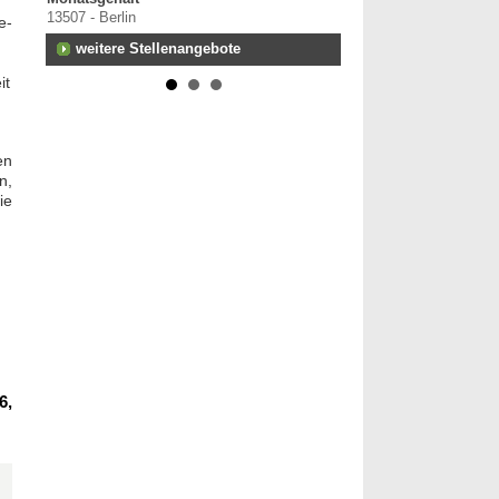
13507 - Berlin
e-
weitere Stellenangebote
it
en
n,
ie
6,