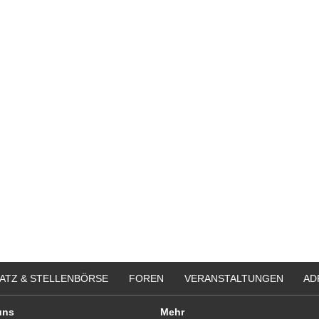
bung um einen Praktikumsplatz für
Ergotherapeut:in (m/w/d) mit Schw
mber 2026
Kindertherapie
 Mitte
25996 - Wenningstedt
itere Praktikumsgesuche
Ergotherapeut (m/w/d) in der ambul
Versorgung ES 21/2026
50931 - Köln
Ergotherapeut (m/w/d) Station
Altersmedizin und Neurologie Weye
ES 22/2026
50931 - Köln
Ergotherapeut*in (m/w/d) zur Erwei
unseres Teams gesucht
74731 - Walldürn
weitere Stellenangebote
ATZ & STELLENBÖRSE
FOREN
VERANSTALTUNGEN
AD
uns
Mehr