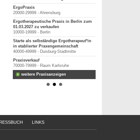
erpunkt
ErgoPraxis
Bewerbung um einen P
20000-29999 - Ahrensburg
September 2026
Berlin/ Mitte
Ergotherapeutische Praxis in Berlin zum
anten
01.03.2027 zu verkaufen
weitere Praktiku
10000-19999 - Berlin
Starte als selbständige Ergotherapeut*in
in etablierter Praxengemeinschaft
rtal
40000-49999 - Duisburg-Stadtmitte
Praxisverkauf
70000-79999 - Raum Karlsruhe
terung
weitere Praxisanzeigen
RESSBUCH
LINKS