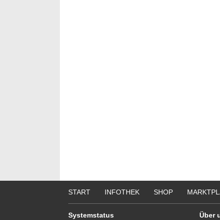
Bewer
Septe
Berlin/
we
START
INFOTHEK
SHOP
MARKTPL
Systemstatus
Über 