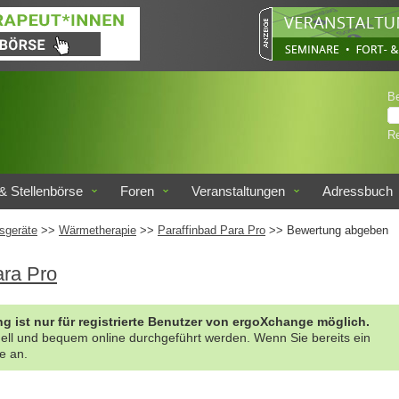
B
Re
& Stellenbörse
Foren
Veranstaltungen
Adressbuch
sgeräte
>>
Wärmetherapie
>>
Paraffinbad Para Pro
>> Bewertung abgeben
ara Pro
g ist nur für registrierte Benutzer von ergoXchange möglich.
nell und bequem online durchgeführt werden. Wenn Sie bereits ein
te an.