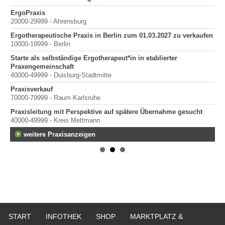
ErgoPraxis
Be
20000-29999 - Ahrensburg
Ber
Ergotherapeutische Praxis in Berlin zum 01.03.2027 zu verkaufen
in
10000-19999 - Berlin
Starte als selbständige Ergotherapeut*in in etablierter
Praxengemeinschaft
40000-49999 - Duisburg-Stadtmitte
Praxisverkauf
70000-79999 - Raum Karlsruhe
Praxisleitung mit Perspektive auf spätere Übernahme gesucht
mit
40000-49999 - Kreis Mettmann
weitere Praxisanzeigen
START
INFOTHEK
SHOP
MARKTPLATZ &