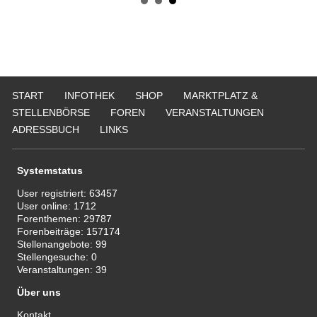
25
Er
21
50
Er
Ne
START
INFOTHEK
SHOP
MARKTPLATZ &
50
STELLENBÖRSE
FOREN
VERANSTALTUNGEN
Er
ADRESSBUCH
LINKS
ge
74
Er
Systemstatus
Be
20
User registriert:
63457
User online:
1712
Er
Forenthemen:
29787
29
Forenbeiträge:
157174
Stellenangebote:
99
Stellengesuche:
0
Veranstaltungen:
39
Über uns
Kontakt