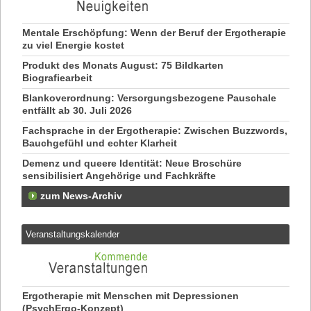
Tea
me
7473
Mentale Erschöpfung: Wenn der Beruf der Ergotherapie
Ergo
zu viel Energie kostet
Beha
Produkt des Monats August: 75 Bildkarten
2014
Biografiearbeit
Ergo
Blankoverordnung: Versorgungsbezogene Pauschale
2922
entfällt ab 30. Juli 2026
Attr
Fachsprache in der Ergotherapie: Zwischen Buzzwords,
1350
Bauchgefühl und echter Klarheit
Demenz und queere Identität: Neue Broschüre
sensibilisiert Angehörige und Fachkräfte
zum News-Archiv
Veranstaltungskalender
Ergotherapie mit Menschen mit Depressionen
(PsychErgo-Konzept)