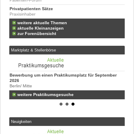
Patienten-Forum
Privatpatienten Sätze
Praxisinhaber
weitere aktuelle Themen
aktuelle Kleinanzeigen
zur Forenübersicht
Marktplatz & Stellenbörse
Bewerbung um einen Praktikumsplatz für September
Ergo
2026
Kind
Berlin/ Mitte
2599
 zu
weitere Praktikumsgesuche
Ergo
21/2
5093
er
Ergo
Neur
Neuigkeiten
5093
Ergo