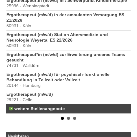
Ergotherapeut:in (m/w/d) mit Schwerpunkt Kindertherapie
ve
25996 - Wenningstedt
10
Ergotherapeut (m/w/d) in der ambulanten Versorgung ES
St
21/2026
Pr
50931 - Köln
40
Ergotherapeut (m/w/d) Station Altersmedizin und
Pr
Neurologie Weyertal ES 22/2026
70
50931 - Köln
Ergotherapeut*in (m/w/d) zur Erweiterung unseres Teams
gesucht
74731 - Walldürn
Ergotherapeut (m/w/d) für psychisch-funktionelle
Behandlung in Teilzeit oder Vollzeit
20144 - Hamburg
Ergotherapeut (m/w/d)
29221 - Celle
weitere Stellenangebote
Neuigkeiten