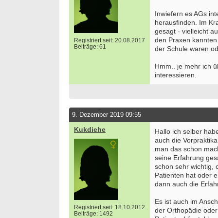
Inwiefern es AGs in
herausfinden. Im Kr
gesagt - vielleicht 
den Praxen kannten s
Registriert seit: 20.08.2017
Beiträge: 61
der Schule waren ode
Hmm.. je mehr ich ü
interessieren.
9. Dezember 2019 09:55
Kukdiehe
Hallo ich selber ha
auch die Vorpraktik
man das schon mache
seine Erfahrung gesa
schon sehr wichtig, 
Bewerbung um einen Praktikumsplatz für
Ergoth
Patienten hat oder 
September 2026
Kinder
dann auch die Erfah
Berlin/ Mitte
25996 
Es ist auch im Ansch
weitere Praktikumsgesuche
Ergoth
Registriert seit: 18.10.2012
der Orthopädie oder
Verso
Beiträge: 1492