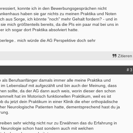
teressiert, konnte ich in den Bewerbungsgesprächen nicht
ankenhaus haben sie gar nichts zu meinen Praktika und Noten
auch aus Sorge, ich könnte "noch" mehr Gehalt fordern? - und in
ie mich größtenteils bereits, da die PIs ein paar mal bei uns in
r ich sogar dort Praktika absolviert hatte.
berlege.. mich würde die AG Perspektive doch sehr
Zitieren
# 3
be als Berufsanfänger damals immer alle meine Praktika und
a im Lebenslauf mit aufgezählt und bin auch der Meinung, dass
n sollte, da der AG dann auch weis, worin dieser den schon
mmelt hat im Motorisch funktionellen Praktikum, weil es ist
ob du jetzt dein Praktikum in einer Klinik die eher orthopädische
erapeut:in (m/w/d) mit Schwerpunkt
ErgoPraxis
eher Neurologische Patienten hatte, dementsprechend hast du ja
therapie
20000-29999 - Ahrensburg
rung.
- Wenningstedt
Ergotherapeutische Praxis in Berli
reiben sehr wichtig nicht nur zu Erwähnen das du Erfahrung in
erapeut (m/w/d) in der ambulanten
01.03.2027 zu verkaufen
 Neurologie schon hast sondern auch mit welchen
rgung ES 21/2026
10000-19999 - Berlin