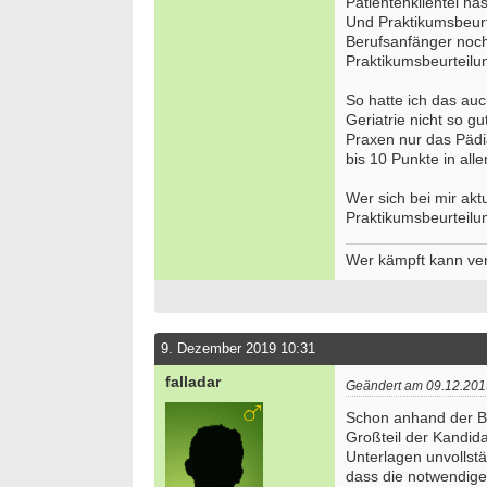
Patientenklientel ha
50931 
Und Praktikumsbeurt
Ergoth
Berufsanfänger noch 
Alters
Praktikumsbeurteilun
ES 22
50931 
So hatte ich das auc
Geriatrie nicht so g
Ergoth
Praxen nur das Pädi
unser
bis 10 Punkte in all
74731 
Ergoth
Wer sich bei mir akt
funkti
Praktikumsbeurteil
Vollze
20144 
Wer kämpft kann verl
Ergoth
29221 
Attrak
Monat
9. Dezember 2019 10:31
13507 -
falladar
Geändert am 09.12.201
we
Schon anhand der Be
Großteil der Kandid
Unterlagen unvollst
dass die notwendige 