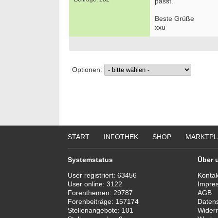
passt.
Beste Grüße
xxu
Optionen:
START
INFOTHEK
SHOP
MARKTPL
Systemstatus
Über 
User registriert:
63456
Kontak
User online:
3122
Impre
Forenthemen:
29787
AGB
Forenbeiträge:
157174
Daten
Stellenangebote:
101
Widerr