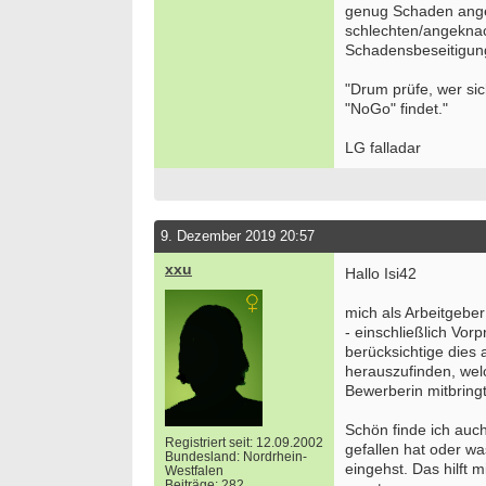
genug Schaden anger
schlechten/angeknac
Schadensbeseitigung
"Drum prüfe, wer si
"NoGo" findet."
LG falladar
9. Dezember 2019 20:57
xxu
Hallo Isi42
mich als Arbeitgeber
- einschließlich Vor
berücksichtige dies
herauszufinden, wel
Bewerberin mitbringt
Schön finde ich auch
Registriert seit: 12.09.2002
gefallen hat oder w
Bundesland: Nordrhein-
eingehst. Das hilft
Westfalen
Beiträge: 282