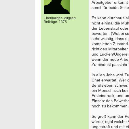
Arbeitgeber erkannt 
somit für beide Seit
Es kann durchaus al
Ehemaliges Mitglied
Beiträge: 1375
nicht einmal die Müh
der Lebenslauf oder 
bewerten. (Wobei si
sehr wichtig, dass 
kompletten Zustand s
richtigen Mitarbeite
und Lücken/Ungereim
wenn der neue Arbei
Zumindest passt ihr
In allen Jobs wird Z
Chef erwartet. Wer d
Berufsleben schwer.
ein Mensch sich kei
Ersteindruck, und u
Einsatz des Bewerb
noch zu bekommen.
So groß kann der Pe
würde, egal welche 
ungestraft und mit 