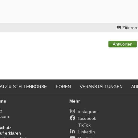
Zitieren
ATZ & STELLENBÖRSE
FOREN
VERANSTALTUNGEN
AD
uns
Mehr
t
instagram
ssum
facebook
TikTok
schutz
LinkedIn
uf erklären