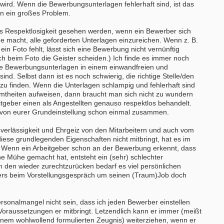
wird. Wenn die Bewerbungsunterlagen fehlerhaft sind, ist das
en ein großes Problem.
s Respektlosigkeit gesehen werden, wenn ein Bewerber sich
e macht, alle geforderten Unterlagen einzureichen. Wenn z. B.
ein Foto fehlt, lässt sich eine Bewerbung nicht vernünftig
ch beim Foto die Geister scheiden.) Ich finde es immer noch
die Bewerbungsunterlagen in einem einwandfreien und
ind. Selbst dann ist es noch schwierig, die richtige Stelle/den
r zu finden. Wenn die Unterlagen schlampig und fehlerhaft sind
theiten aufweisen, dann braucht man sich nicht zu wundern
tgeber einen als Angestellten genauso respektlos behandelt.
 von eurer Grundeinstellung schon einmal zusammen.
uverlässigkeit und Ehrgeiz von den Mitarbeitern und auch vom
iese grundlegenden Eigenschaften nicht mitbringt, hat es im
 Wenn ein Arbeitgeber schon an der Bewerbung erkennt, dass
ne Mühe gemacht hat, entsteht ein (sehr) schlechter
m den wieder zurechtzurücken bedarf es viel persönlichen
ers beim Vorstellungsgespräch um seinen (Traum)Job doch
rsonalmangel nicht sein, dass ich jeden Bewerber einstellen
Voraussetzungen er mitbringt. Letzendlich kann er immer (meißt
einem wohlwollend formulierten Zeugnis) weiterziehen, wenn er