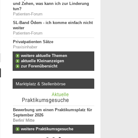
und Zehen, was kann ich zur Linderung
tun?
Patienten-Forum
SL-Band Ödem - ich komme einfach nicht
weiter
Patienten-Forum
Privatpatienten Sätze
Praxisinhaber
weitere aktuelle Themen
aktuelle Kleinanzeigen
zur Forenübersicht
Marktplatz & Stellenbörse
Bewerbung um einen Praktikumsplatz für
Ergotherapeut:in (m/w
September 2026
Kindertherapie
Berlin/ Mitte
25996 - Wenningstedt
n zum
weitere Praktikumsgesuche
Ergotherapeut (m/w/d)
Versorgung ES 21/202