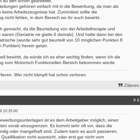
st du den schon gearbeitet.
- Köln
Starte als selbständige Ergotherape
eilungen gehören einfach mit in die Bewerbung, da man als
erapeut (m/w/d) Station
in etablierter Praxengemeinschaft
keine Arbeitszeugnisse hat. Zumindest sollte die
medizin und Neurologie Weyertal
40000-49999 - Duisburg-Stadtmitte
g nicht fehlen, in dem Bereich wo ihr euch bewirbt.
/2026
Praxisverkauf
- Köln
h gemacht, da die Beurteilung von der Arbeitstherapie und
70000-79999 - Raum Karlsruhe
ut waren (Geriatrie ne glatte 6 damals). Und hatte dann bei den
erapeut*in (m/w/d) zur Erweiterung
Praxisleitung mit Perspektive auf s
atrische (wurde sehr gut beurteilt von 10 möglichen Punkten 8
es Teams gesucht
Übernahme gesucht
en Punkten) herein getan.
- Walldürn
40000-49999 - Kreis Mettmann
erapeut (m/w/d) für psychisch-
uell bewirbt, da würde ich es eher wichtig finden, wenn ich die
weitere Praxisanzeigen
onelle Behandlung in Teilzeit oder
ung vom Motorisch Funktionellen Bereich bekommen würde.
it
- Hamburg
ieren. Wer nicht kämpft hat schon verloren.
erapeut (m/w/d)
- Celle
Zitieren
tive Stelle sucht Therapeut & 13.
sgehalt
# 4
 Berlin
9 10:35:00
itere Stellenangebote
werbungsunterlagen ist es dem Arbeitgeber möglich, einen
aten vorab einzugrenzen. Es kommt sehr oft vor, dass die
ändig oder mangelhaft sind. Zudem kann es auch passieren,
Qualifikation nicht ausreicht, oder erst gar nicht vom