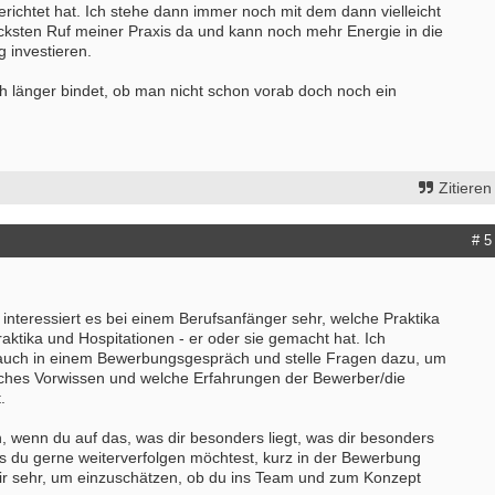
ichtet hat. Ich stehe dann immer noch mit dem dann vielleicht
ksten Ruf meiner Praxis da und kann noch mehr Energie in die
 investieren.
ch länger bindet, ob man nicht schon vorab doch noch ein
Zitieren
# 5
 interessiert es bei einem Berufsanfänger sehr, welche Praktika
praktika und Hospitationen - er oder sie gemacht hat. Ich
 auch in einem Bewerbungsgespräch und stelle Fragen dazu, um
ches Vorwissen und welche Erfahrungen der Bewerber/die
.
, wenn du auf das, was dir besonders liegt, was dir besonders
as du gerne weiterverfolgen möchtest, kurz in der Bewerbung
 mir sehr, um einzuschätzen, ob du ins Team und zum Konzept