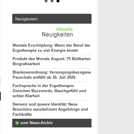
50931 - Köln
ut*in
Ergotherapeut (m/w/d)
Altersmedizin und Neu
Neuigkeiten
ES 22/2026
50931 - Köln
Ergotherapeut*in (m/w
pätere
unseres Teams gesuch
74731 - Walldürn
Mentale Erschöpfung: Wenn der Beruf der
Ergotherapie zu viel Energie kostet
Ergotherapeut (m/w/d) 
funktionelle Behandlun
Produkt des Monats August: 75 Bildkarten
Vollzeit
Biografiearbeit
20144 - Hamburg
Blankoverordnung: Versorgungsbezogene
Ergotherapeut (m/w/d)
Pauschale entfällt ab 30. Juli 2026
29221 - Celle
Fachsprache in der Ergotherapie:
Attraktive Stelle sucht
Zwischen Buzzwords, Bauchgefühl und
Monatsgehalt
echter Klarheit
13507 - Berlin
Demenz und queere Identität: Neue
weitere Stellenan
Broschüre sensibilisiert Angehörige und
Fachkräfte
zum News-Archiv