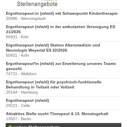
6
Ergotherapeut:in (m/w/d) mit Schwerpunkt Kindertherapie
Er
25996 - Wenningstedt
20
Ergotherapeut (m/w/d) in der ambulanten Versorgung ES
Er
21/2026
ve
50931 - Köln
10
Ergotherapeut (m/w/d) Station Altersmedizin und
St
Neurologie Weyertal ES 22/2026
Pr
50931 - Köln
40
Ergotherapeut*in (m/w/d) zur Erweiterung unseres Teams
Pr
gesucht
70
74731 - Walldürn
Ergotherapeut (m/w/d) für psychisch-funktionelle
Behandlung in Teilzeit oder Vollzeit
20144 - Hamburg
Ergotherapeut (m/w/d)
29221 - Celle
Attraktive Stelle sucht Therapeut & 13. Monatsgehalt
13507 - Berlin