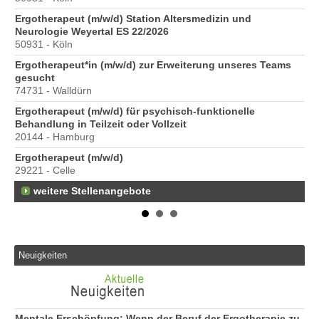
Ergotherapeut (m/w/d) Station Altersmedizin und
Pr
Neurologie Weyertal ES 22/2026
70
50931 - Köln
Ergotherapeut*in (m/w/d) zur Erweiterung unseres Teams
gesucht
74731 - Walldürn
Ergotherapeut (m/w/d) für psychisch-funktionelle
Behandlung in Teilzeit oder Vollzeit
20144 - Hamburg
Ergotherapeut (m/w/d)
29221 - Celle
weitere Stellenangebote
Neuigkeiten
Mentale Erschöpfung: Wenn der Beruf der Ergotherapie zu