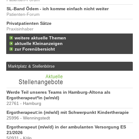
SL-Band Ödem - ich komme einfach nicht weiter
Patienten-Forum
Privatpatienten Sätze
Praxisinhaber
weitere aktuelle Themen
aktuelle Kleinanzeigen
zur Forenübersicht
Marktplatz & Stellenbörse
6
Werde Teil unseres Teams in Hamburg-Altona als
Er
Ergotherapeut*in (w/m/d)
20
22761 - Hamburg
Er
Ergotherapeut:in (m/w/d) mit Schwerpunkt Kindertherapie
ve
25996 - Wenningstedt
10
Ergotherapeut (m/w/d) in der ambulanten Versorgung ES
St
21/2026
Pr
50931 - Köln
40