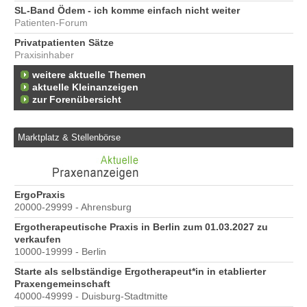
SL-Band Ödem - ich komme einfach nicht weiter
Patienten-Forum
Privatpatienten Sätze
Praxisinhaber
weitere aktuelle Themen
aktuelle Kleinanzeigen
zur Forenübersicht
Marktplatz & Stellenbörse
e
ErgoPraxis
Be
20000-29999 - Ahrensburg
Ber
Ergotherapeutische Praxis in Berlin zum 01.03.2027 zu
verkaufen
10000-19999 - Berlin
Starte als selbständige Ergotherapeut*in in etablierter
Praxengemeinschaft
40000-49999 - Duisburg-Stadtmitte