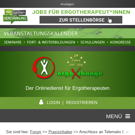
Anzeigen:
Der Onlinedienst für Ergotherapeuten
LOGIN | REGISTRIEREN
MENÜ
Sie sind hier:
Forum
>>
Praxisinhaber
>> Anschluss an Telematix I. --