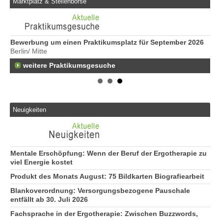
Marktplatz & Stellenbörse
Bewerbung um einen Praktikumsplatz für September 2026
Er
Berlin/ Mitte
25
weitere Praktikumsgesuche
Er
21
50
Er
Ne
Neuigkeiten
50
Er
ge
74
Mentale Erschöpfung: Wenn der Beruf der Ergotherapie zu
Er
viel Energie kostet
Be
Produkt des Monats August: 75 Bildkarten Biografiearbeit
20
Blankoverordnung: Versorgungsbezogene Pauschale
Er
entfällt ab 30. Juli 2026
29
Fachsprache in der Ergotherapie: Zwischen Buzzwords,
At