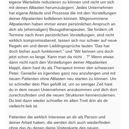
eigene Warteliste reduzieren zu können und nicht um sich
mit deinen Altlasten herumzuärgern. Jedes Unternehmen
hat eigene Abläufe und Prozesse die mit den Vorstellungen
deiner Altpatienten kollidieren können. Mitgenommene
Altpatienten haben immer einen persönlichen Anspruch an
dich als (ehemaligen) Bezugstherapeuten. Sie fordern oft
Termine nach ihren persönlichen Vorstellungen, sind nicht
wirklich kompromissbereit, lassen sich nur schwer auf neue
Regeln ein und deren Lieblingssprüche lauten "Das hat
doch bisher auch funktioniert." und "Wir kennen uns doch
jetzt schon so lange. Kann man da nicht ...?" Wenn etwas
dann nicht nach den Vorstellungen deiner Altpatienten
klappt, dann hast du als Therapeut immer den schwarzen
Peter. Genieße es irgendwo ganz neu anzufangen und mit
neuen Patienten ohne Altlasten neu starten zu können. Um
so schneller dein Plan gefüllt ist, um so weniger Zeit hast
du in dem neuen Unternehmen anzukommen und dich dort
zurechzufinden und die neuen Strukturen kennenzulernen.
Du bist dann wieder schneller im alten Trott drin als dir
vielleicht lieb ist.
Patienten die wirklich Interesse an dir als Person und
deiner Arbeit haben, die werden dich auch wiederfinden
ohne das du denen deine Visitenkarte des neuen