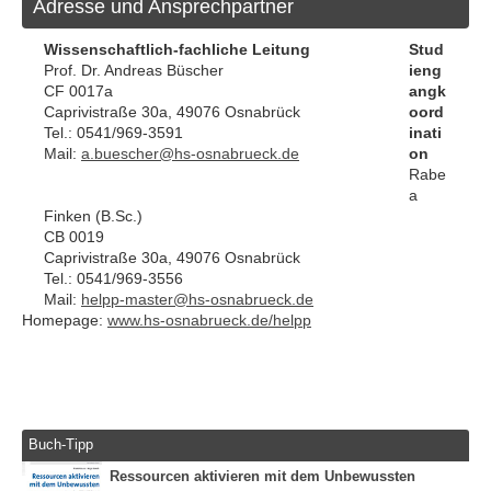
Adresse und Ansprechpartner
Wissenschaftlich-fachliche Leitung
Stud
Prof. Dr. Andreas Büscher
ieng
CF 0017a
angk
Caprivistraße 30a, 49076 Osnabrück
oord
Tel.: 0541/969-3591
inati
Mail:
a.buescher@hs-osnabrueck.de
on
Rabe
a
Finken (B.Sc.)
CB 0019
Caprivistraße 30a, 49076 Osnabrück
Tel.: 0541/969-3556
Mail:
helpp-master@hs-osnabrueck.de
Homepage:
www.hs-osnabrueck.de/helpp
Buch-Tipp
Ressourcen aktivieren mit dem Unbewussten