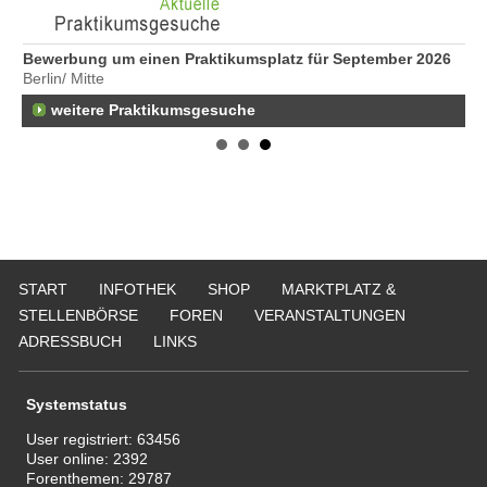
Bewerbung um einen Praktikumsplatz für September 2026
We
Berlin/ Mitte
Er
22
weitere Praktikumsgesuche
Er
25
Er
21
50
Er
Ne
START
INFOTHEK
SHOP
MARKTPLATZ &
50
STELLENBÖRSE
FOREN
VERANSTALTUNGEN
Er
ADRESSBUCH
LINKS
ge
74
Er
Systemstatus
Be
20
User registriert:
63456
User online:
2392
Er
Forenthemen:
29787
29