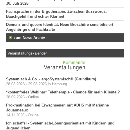
30. Juli 2026
"Er
he
Fachsprache in der Ergotherapie: Zwischen Buzzwords,
120
Bauchgefühl und echter Klarheit
Demenz und queere Identität: Neue Broschüre sensibilisiert
Angehörige und Fachkräfte
zum News-Archiv
Veranstaltungskalender
Systemisch & Co. - ergoSystemisch© (Grundkurs)
28.08.2026 - 29.08.2026 in Hamburg
*kostenfreies Webinar* Teletherapie - Chance für mein Klientel?
28.09.2026 - Online
Prokrastination bei Erwachsenen mit ADHS mit Marianne
Jouanneaux
14.11.2026 - Online
Ich schaffs! - Systemisch-Lösungsorientiert mit Kindern und
Jugendlichen