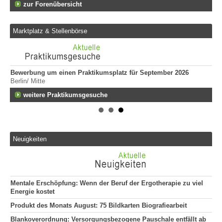
zur Forenübersicht
Marktplatz & Stellenbörse
Bewerbung um einen Praktikumsplatz für September 2026
Er
Berlin/ Mitte
509
fen
weitere Praktikumsgesuche
Er
We
509
Er
ge
Neuigkeiten
747
Er
Tei
20
Mentale Erschöpfung: Wenn der Beruf der Ergotherapie zu viel
Er
Energie kostet
292
Produkt des Monats August: 75 Bildkarten Biografiearbeit
Att
135
Blankoverordnung: Versorgungsbezogene Pauschale entfällt ab