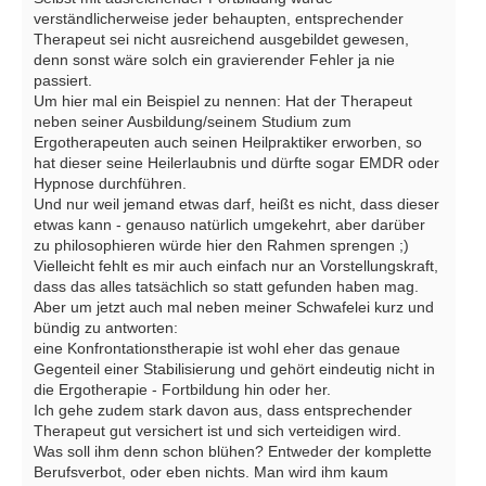
verständlicherweise jeder behaupten, entsprechender
Therapeut sei nicht ausreichend ausgebildet gewesen,
denn sonst wäre solch ein gravierender Fehler ja nie
passiert.
Um hier mal ein Beispiel zu nennen: Hat der Therapeut
neben seiner Ausbildung/seinem Studium zum
Ergotherapeuten auch seinen Heilpraktiker erworben, so
hat dieser seine Heilerlaubnis und dürfte sogar EMDR oder
Hypnose durchführen.
Und nur weil jemand etwas darf, heißt es nicht, dass dieser
etwas kann - genauso natürlich umgekehrt, aber darüber
zu philosophieren würde hier den Rahmen sprengen ;)
Vielleicht fehlt es mir auch einfach nur an Vorstellungskraft,
dass das alles tatsächlich so statt gefunden haben mag.
Aber um jetzt auch mal neben meiner Schwafelei kurz und
bündig zu antworten:
eine Konfrontationstherapie ist wohl eher das genaue
Gegenteil einer Stabilisierung und gehört eindeutig nicht in
die Ergotherapie - Fortbildung hin oder her.
Ich gehe zudem stark davon aus, dass entsprechender
Therapeut gut versichert ist und sich verteidigen wird.
Was soll ihm denn schon blühen? Entweder der komplette
Berufsverbot, oder eben nichts. Man wird ihm kaum