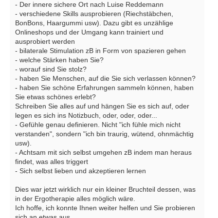
- Der innere sichere Ort nach Luise Reddemann
- verschiedene Skills ausprobieren (Riechstäbchen,
BonBons, Haargummi usw). Dazu gibt es unzählige
Onlineshops und der Umgang kann trainiert und
ausprobiert werden
- bilaterale Stimulation zB in Form von spazieren gehen
- welche Stärken haben Sie?
- worauf sind Sie stolz?
- haben Sie Menschen, auf die Sie sich verlassen können?
- haben Sie schöne Erfahrungen sammeln können, haben
Sie etwas schönes erlebt?
Schreiben Sie alles auf und hängen Sie es sich auf, oder
legen es sich ins Notizbuch, oder, oder, oder...
- Gefühle genau definieren. Nicht "ich fühle mich nicht
verstanden", sondern "ich bin traurig, wütend, ohnmächtig
usw).
- Achtsam mit sich selbst umgehen zB indem man heraus
findet, was alles triggert
- Sich selbst lieben und akzeptieren lernen
Dies war jetzt wirklich nur ein kleiner Bruchteil dessen, was
in der Ergotherapie alles möglich wäre.
Ich hoffe, ich konnte Ihnen weiter helfen und Sie probieren
sich an etwas aus.