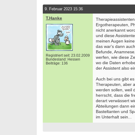
9. Februar 2023 15:36
T.Hanke
Therapieassistente
Ergotherapeuten, P
nicht anerkannt wor
und diese Assistent
meinen Augen keine 
das war's dann auch
Befunde, Anamnese,
Registriert seit: 23.02.2009
werfen, wie diese Ze
Bundesland: Hessen
wo die Daten erhobe
Beiträge: 136
der Assistent also e
Auch bei uns gibt es
Therapeuten, aber au
werden sollen, weil 
herrscht, dass die f
derart verwässert wi
Abteilungen dann ei
Basteltanten und Spa
im Unterhalt sein...