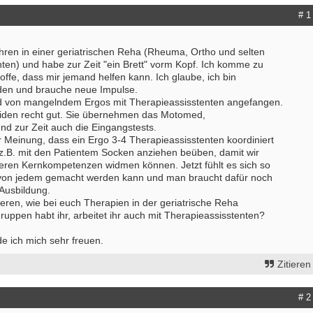
# 1
ahren in einer geriatrischen Reha (Rheuma, Ortho und selten
ten) und habe zur Zeit "ein Brett" vorm Kopf. Ich komme zu
ffe, dass mir jemand helfen kann. Ich glaube, ich bin
den und brauche neue Impulse.
d von mangelndem Ergos mit Therapieassisstenten angefangen.
eiden recht gut. Sie übernehmen das Motomed,
nd zur Zeit auch die Eingangstests.
r Meinung, dass ein Ergo 3-4 Therapieassisstenten koordiniert
 z.B. mit den Patientem Socken anziehen beüben, damit wir
ren Kernkompetenzen widmen können. Jetzt fühlt es sich so
 von jedem gemacht werden kann und man braucht dafür noch
 Ausbildung.
eren, wie bei euch Therapien in der geriatrische Reha
uppen habt ihr, arbeitet ihr auch mit Therapieassisstenten?
e ich mich sehr freuen.
Zitieren
# 2