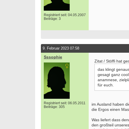
Registriert seit: 04.05.2007
Beiträge: 3
9. Februar 2023 07:58
Sssophie
Zitat / Stöffi hat g
das klingt genaus
gesagt ganz cool
anamnese, zielpl
für euch.
Registriert seit: 06.05.2011
im Ausland haben di
Beiträge: 305
die Ergos einen Mast
Was liefert dass den
den großteil unseres