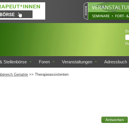
B
Re
& Stellenbörse
Foren
Veranstaltungen
Adressbuch
bereich Geriatrie
>> Therapieassistenten