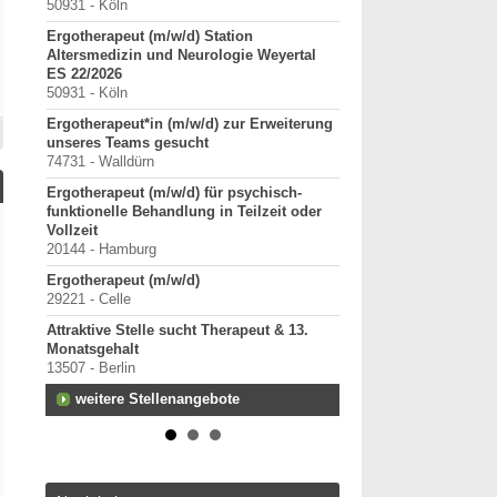
50931 - Köln
Starte als selbständig
Ergotherapeut (m/w/d) Station
in etablierter Praxeng
Altersmedizin und Neurologie Weyertal
40000-49999 - Duisburg-
ES 22/2026
Praxisverkauf
50931 - Köln
70000-79999 - Raum Kar
Ergotherapeut*in (m/w/d) zur Erweiterung
weitere Praxisanz
unseres Teams gesucht
74731 - Walldürn
Ergotherapeut (m/w/d) für psychisch-
funktionelle Behandlung in Teilzeit oder
Vollzeit
20144 - Hamburg
Ergotherapeut (m/w/d)
29221 - Celle
Attraktive Stelle sucht Therapeut & 13.
Monatsgehalt
13507 - Berlin
weitere Stellenangebote