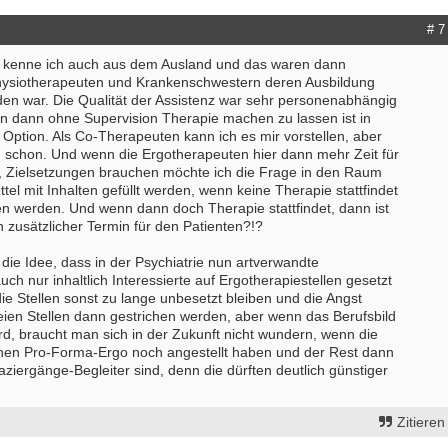
# 7
n kenne ich auch aus dem Ausland und das waren dann
hysiotherapeuten und Krankenschwestern deren Ausbildung
den war. Die Qualität der Assistenz war sehr personenabhängig
en dann ohne Supervision Therapie machen zu lassen ist in
Option. Als Co-Therapeuten kann ich es mir vorstellen, aber
 schon. Und wenn die Ergotherapeuten hier dann mehr Zeit für
 Zielsetzungen brauchen möchte ich die Frage in den Raum
ttel mit Inhalten gefüllt werden, wenn keine Therapie stattfindet
n werden. Und wenn dann doch Therapie stattfindet, dann ist
in zusätzlicher Termin für den Patienten?!?
 die Idee, dass in der Psychiatrie nun artverwandte
ch nur inhaltlich Interessierte auf Ergotherapiestellen gesetzt
die Stellen sonst zu lange unbesetzt bleiben und die Angst
reien Stellen dann gestrichen werden, aber wenn das Berufsbild
rd, braucht man sich in der Zukunft nicht wundern, wenn die
nen Pro-Forma-Ergo noch angestellt haben und der Rest dann
ziergänge-Begleiter sind, denn die dürften deutlich günstiger
Zitieren