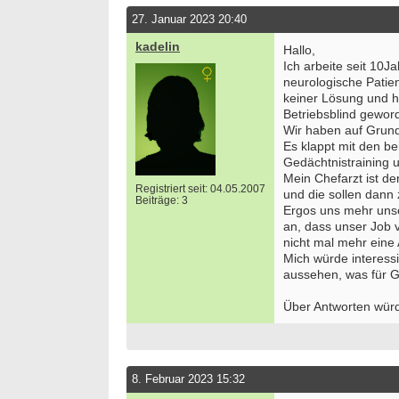
27. Januar 2023 20:40
kadelin
Hallo,
Ich arbeite seit 10J
neurologische Patien
keiner Lösung und ho
Betriebsblind gewor
Wir haben auf Grun
Es klappt mit den b
Gedächtnistraining u
Mein Chefarzt ist de
Registriert seit: 04.05.2007
und die sollen dann
Beiträge: 3
Ergos uns mehr unse
an, dass unser Job
nicht mal mehr eine
Mich würde interessi
aussehen, was für Gr
Über Antworten würd
8. Februar 2023 15:32