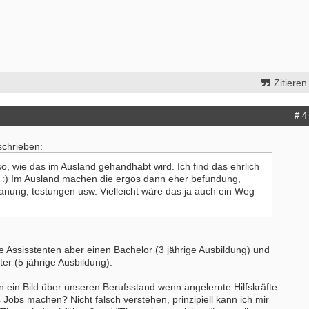
Zitieren
# 4
eschrieben:
o, wie das im Ausland gehandhabt wird. Ich find das ehrlich
 :) Im Ausland machen die ergos dann eher befundung,
anung, testungen usw. Vielleicht wäre das ja auch ein Weg
e Assisstenten aber einen Bachelor (3 jährige Ausbildung) und
er (5 jährige Ausbildung).
n ein Bild über unseren Berufsstand wenn angelernte Hilfskräfte
 Jobs machen? Nicht falsch verstehen, prinzipiell kann ich mir