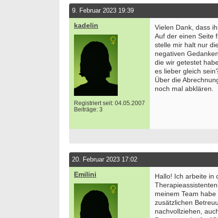
9. Februar 2023 19:39
kadelin
Vielen Dank, dass i
Auf der einen Seite 
stelle mir halt nur d
negativen Gedanken 
die wir getestet ha
es lieber gleich sein
Über die Abrechnung
noch mal abklären.
Registriert seit: 04.05.2007
Beiträge: 3
20. Februar 2023 17:02
Emilini
Hallo! Ich arbeite in
Therapieassistenten 
meinem Team habe i
zusätzlichen Betreuu
nachvollziehen, auch