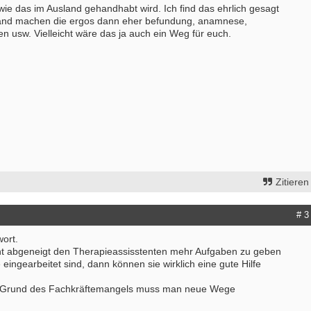
wie das im Ausland gehandhabt wird. Ich find das ehrlich gesagt
sland machen die ergos dann eher befundung, anamnese,
en usw. Vielleicht wäre das ja auch ein Weg für euch.
Zitieren
# 3
ort.
Bewerbung um einen Praktikumspla
cht abgeneigt den Therapieassisstenten mehr Aufgaben zu geben
September 2026
eingearbeitet sind, dann können sie wirklich eine gute Hilfe
Berlin/ Mitte
f Grund des Fachkräftemangels muss man neue Wege
weitere Praktikumsgesuche