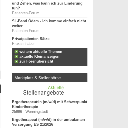
und Zehen, was kann ich zur Linderung
tun?
Patienten-Forum
SL-Band Ödem - ich komme einfach nicht
weiter
Patienten-Forum
Privatpatienten Sätze
Praxisinhaber
weitere aktuelle Themen
aktuelle Kleinanzeigen
zur Forenübersicht
Marktplatz & Stellenbörse
tz für
Ergotherapeut:in (m/w/d) mit Schwerpunkt
ErgoPraxis
Kindertherapie
20000-29999 - Ahrensbu
25996 - Wenningstedt
Ergotherapeutische Pr
Ergotherapeut (m/w/d) in der ambulanten
01.03.2027 zu verkaufe
Versorgung ES 21/2026
10000-19999 - Berlin