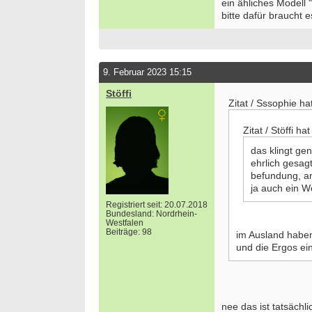
ein ähliches Modell 
bitte dafür braucht 
9. Februar 2023 15:15
Stöffi
Zitat / Sssophie ha
Zitat / Stöffi h
das klingt ge
ehrlich gesag
befundung, an
ja auch ein W
Registriert seit: 20.07.2018
Bundesland: Nordrhein-
Westfalen
Beiträge: 98
im Ausland haben
und die Ergos ei
nee das ist tatsächli