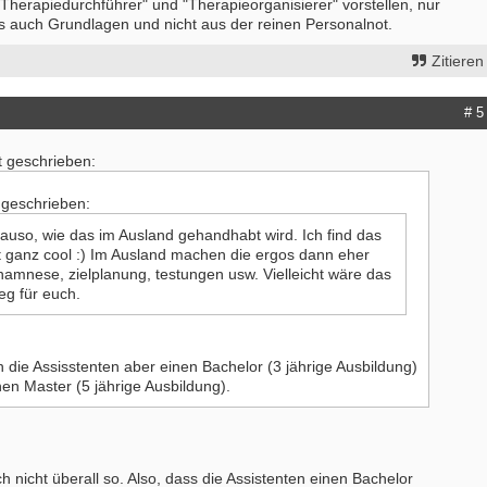
"Therapiedurchführer" und "Therapieorganisierer" vorstellen, nur
es auch Grundlagen und nicht aus der reinen Personalnot.
Zitieren
# 5
t geschrieben:
at geschrieben:
nauso, wie das im Ausland gehandhabt wird. Ich find das
t ganz cool :) Im Ausland machen die ergos dann eher
amnese, zielplanung, testungen usw. Vielleicht wäre das
eg für euch.
 die Assisstenten aber einen Bachelor (3 jährige Ausbildung)
nen Master (5 jährige Ausbildung).
ch nicht überall so. Also, dass die Assistenten einen Bachelor