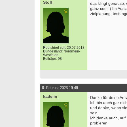
Stöffi
das klingt genauso, 
ganz cool :) Im Au
zielplanung, testung
Registriert seit: 20.07.2018
Bundesland: Nordrhein-
Westfalen
Beiträge: 98
8. Februar 2023 19:49
kadelin
Danke für deine Antw
Ich bin auch gar ni
und denke, wenn sie 
sein.
Ich denke auch, au
probieren.