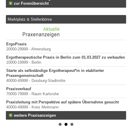
zur Forenübersicht
Marktplatz & Stellenbörse
ErgoPraxis
Be
20000-29999 - Ahrensburg
Ber
Ergotherapeutische Praxis in Berlin zum 01.03.2027 zu verkaufen
in
10000-19999 - Berlin
Starte als selbständige Ergotherapeut*in in etablierter
Praxengemeinschaft
40000-49999 - Duisburg-Stadtmitte
Praxisverkauf
70000-79999 - Raum Karlsruhe
Praxisleitung mit Perspektive auf spätere Übernahme gesucht
mit
40000-49999 - Kreis Mettmann
weitere Praxisanzeigen