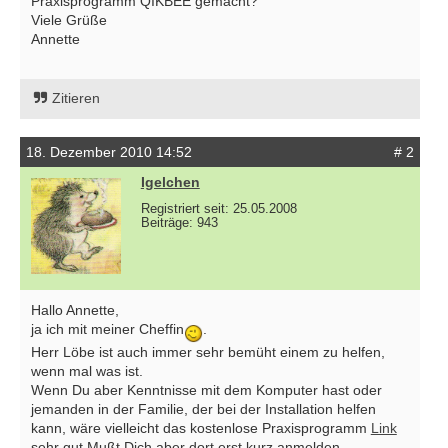
Praxisprogramm QIKBEE gemacht?
Viele Grüße
Annette
Zitieren
18. Dezember 2010 14:52
# 2
Igelchen
Registriert seit: 25.05.2008
Beiträge: 943
Hallo Annette,
ja ich mit meiner Cheffin
.
Herr Löbe ist auch immer sehr bemüht einem zu helfen,
wenn mal was ist.
Wenn Du aber Kenntnisse mit dem Komputer hast oder
jemanden in der Familie, der bei der Installation helfen
kann, wäre vielleicht das kostenlose Praxisprogramm
Link
sehr gut.Mußt Dich aber dort erst kurz anmelden