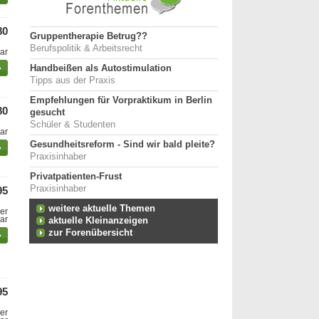
80
Gruppentherapie Betrug??
Berufspolitik & Arbeitsrecht
bar
Handbeißen als Autostimulation
Tipps aus der Praxis
Empfehlungen für Vorpraktikum in Berlin
80
gesucht
Schüler & Studenten
bar
Gesundheitsreform - Sind wir bald pleite?
Praxisinhaber
Privatpatienten-Frust
Praxisinhaber
95
weitere aktuelle Themen
er
bar
aktuelle Kleinanzeigen
zur Forenübersicht
95
er