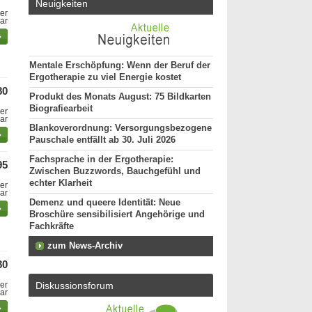
Neuigkeiten
er
bar
Mentale Erschöpfung: Wenn der Beruf der
Ergotherapie zu viel Energie kostet
80
Produkt des Monats August: 75 Bildkarten
Biografiearbeit
er
bar
Blankoverordnung: Versorgungsbezogene
Pauschale entfällt ab 30. Juli 2026
Fachsprache in der Ergotherapie:
95
Zwischen Buzzwords, Bauchgefühl und
echter Klarheit
er
bar
Demenz und queere Identität: Neue
Broschüre sensibilisiert Angehörige und
Fachkräfte
zum News-Archiv
80
er
Diskussionsforum
bar