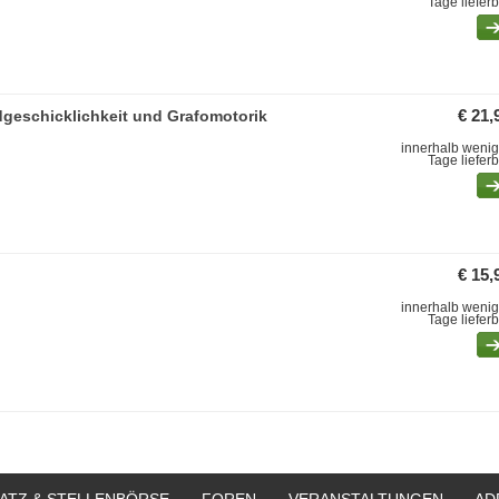
Tage liefer
dgeschicklichkeit und Grafomotorik
€ 21,
innerhalb wenig
Tage liefer
€ 15,
innerhalb wenig
Tage liefer