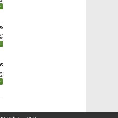
bar
95
er
bar
95
er
bar